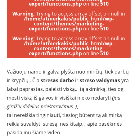
expert/functions.php
on line
510
Warning
: Trying to access array offset on null in
/home/atmerkakis/public_html/wp-
content/themes/marketing-
expert/functions.php
on line
510
Warning
: Trying to access array offset on null in
/home/atmerkakis/public_html/wp-
content/themes/marketing-
expert/functions.php
on line
510
Važiuoju namo ir galva plyšta nuo minčių, tiek darbų
ir krypčių.. Čia
stresas darbe
ir
streso valdymas
yra
labai paprastas, paleisti viską..
tą akimirką, tiesiog
mesti viską iš galvos ir visiškai nieko nedaryti
(jau
girdžiu didelius prieštaravimus..)
,
tai nereiškia tinginiauti, tiesiog būtent tą akimirką
reikia suvaldyti stresą, nes kitaip.. apie pasėkmės
pasidalinu šiame video