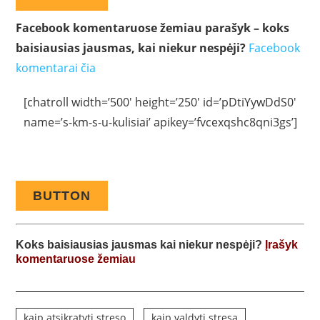
Facebook komentaruose žemiau parašyk – koks
baisiausias jausmas, kai niekur nespėji?
Facebook
komentarai čia
[chatroll width=’500′ height=’250′ id=’pDtiYywDdS0′
name=’s-km-s-u-kulisiai’ apikey=’fvcexqshc8qni3gs’]
BUTTON
Koks baisiausias jausmas kai niekur nespėji
?
Įrašyk
komentaruose žemiau
kaip atsikratyti streso
kaip valdyti stresą