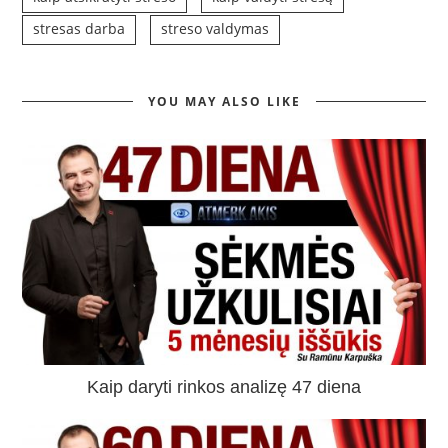
stresas darba
streso valdymas
YOU MAY ALSO LIKE
Kaip daryti rinkos analizę 47 diena