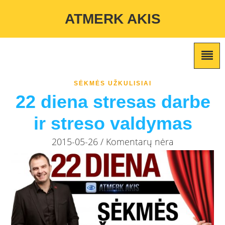
Warning
: Undefined variable $custom_color_option in
ATMERK AKIS
/home/atmerkakis/public_html/wp-content/themes/marketing-
expert/lib/color_custom_pattern.php
on line
2
SĖKMĖS UŽKULISIAI
22 diena stresas darbe
ir streso valdymas
2015-05-26 / Komentarų nėra