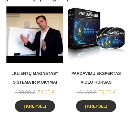
„KLIENTŲ MAGNETAS”
PARDAVIMŲ EKSPERTAS
SISTEMA IR MOKYMAI
VIDEO KURSAS
ORIGINAL
CURRENT
ORIGINAL
CURR
130,00
€
78,00
€
101,00
€
59,00
€
PRICE
PRICE
PRICE
PRICE
WAS:
IS:
WAS:
IS:
130,00 €.
78,00 €.
101,00 €.
59,00 
Į KREPŠELĮ
Į KREPŠELĮ