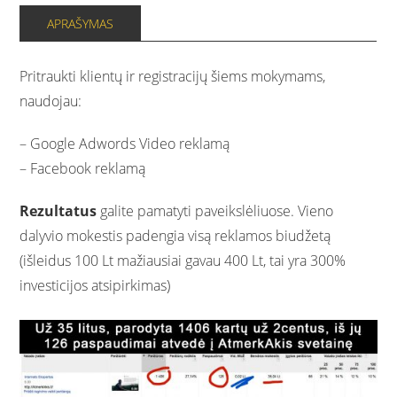
mokymų
APRAŠYMAS
programa
quantity
Pritraukti klientų ir registracijų šiems mokymams,
naudojau:
– Google Adwords Video reklamą
– Facebook reklamą
Rezultatus
galite pamatyti paveikslėliuose. Vieno
dalyvio mokestis padengia visą reklamos biudžetą
(išleidus 100 Lt mažiausiai gavau 400 Lt, tai yra 300%
investicijos atsipirkimas)