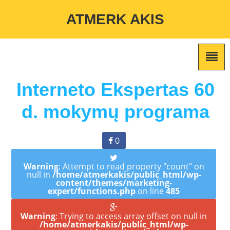
Warning
: Undefined variable $custom_color_option in
ATMERK AKIS
/home/atmerkakis/public_html/wp-content/themes/marketing-
expert/lib/color_custom_pattern.php
on line
2
Interneto Ekspertas 60
d. mokymų programa
0
Warning
: Attempt to read property "count" on
null in
/home/atmerkakis/public_html/wp-
content/themes/marketing-
expert/functions.php
on line
485
Warning
: Trying to access array offset on null in
/home/atmerkakis/public_html/wp-