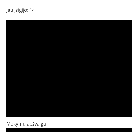
price
price
Jau įsigijo: 14
was:
is:
144,00 €.
97,00 €.
Mokymų apžvalga