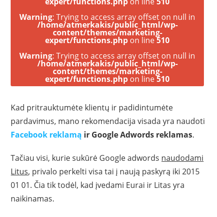
expert/functions.php
on line
510
Warning
: Trying to access array offset on null in
/home/atmerkakis/public_html/wp-
content/themes/marketing-
expert/functions.php
on line
510
Warning
: Trying to access array offset on null in
/home/atmerkakis/public_html/wp-
content/themes/marketing-
expert/functions.php
on line
510
Kad pritrauktumėte klientų ir padidintumėte
pardavimus, mano rekomendacija visada yra naudoti
Facebook reklamą
ir Google Adwords reklamas
.
Tačiau visi, kurie sukūrė Google adwords
naudodami
Litus
, privalo perkelti visa tai į naują paskyrą iki 2015
01 01. Čia tik todėl, kad įvedami Eurai ir Litas yra
naikinamas.