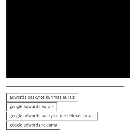
adwords paskyros kūrimas eurais
google adwords eurais
google adwords paskyros perkėlimas eurais
google adwords reklama