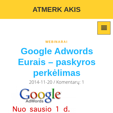
Warning
: Undefined variable $custom_color_option in
ATMERK AKIS
/home/atmerkakis/public_html/wp-content/themes/marketing-
expert/lib/color_custom_pattern.php
on line
2
WEBINARAI
Google Adwords
Eurais – paskyros
perkėlimas
2014-11-20 / Komentarų: 1