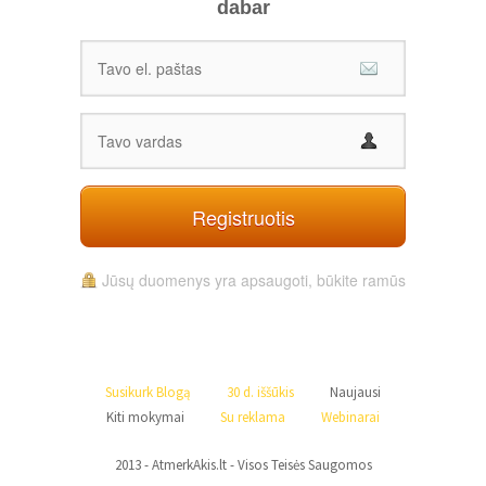
dabar
Registruotis
Jūsų duomenys yra apsaugoti, būkite ramūs
Susikurk Blogą
30 d. iššūkis
Naujausi
Kiti mokymai
Su reklama
Webinarai
Paskyra
2013 - AtmerkAkis.lt - Visos Teisės Saugomos