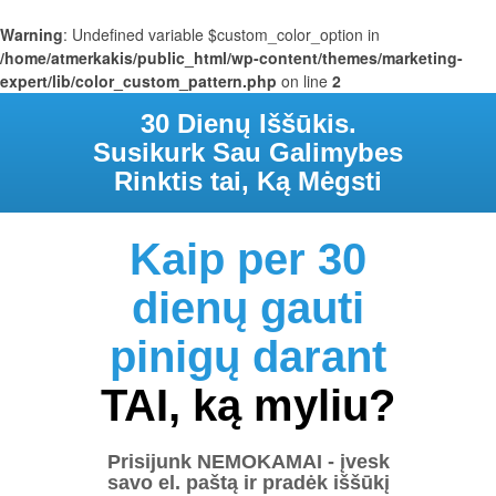
Warning
: Undefined variable $custom_color_option in
/home/atmerkakis/public_html/wp-content/themes/marketing-
expert/lib/color_custom_pattern.php
on line
2
30 Dienų Iššūkis.
Susikurk Sau Galimybes
Rinktis tai, Ką Mėgsti
Kaip per 30
dienų gauti
pinigų darant
TAI, ką myliu?
Prisijunk NEMOKAMAI - įvesk
savo el. paštą ir pradėk iššūkį