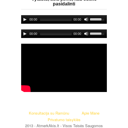
pasidalinti
00:00
00:00
00:00
00:00
Konsultacija su Ramūnu
Apie Mane
Privatumo taisyklės
2013 - AtmerkAkis.lt - Visos Teisės Saugomos