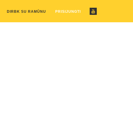
ustom_pattern.php
on line
2
DIRBK SU RAMŪNU
PRISIJUNGTI