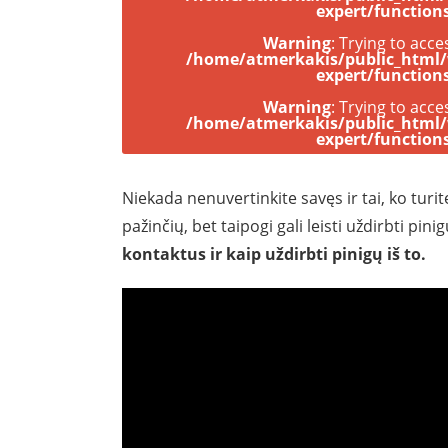
expert/function
Warning
: Trying to acce
/home/atmerkakis/public_html
expert/function
Warning
: Trying to acce
/home/atmerkakis/public_html
expert/function
Niekada nenuvertinkite savęs ir tai, ko turite
pažinčių, bet taipogi gali leisti uždirbti pini
kontaktus ir kaip uždirbti pinigų iš to.