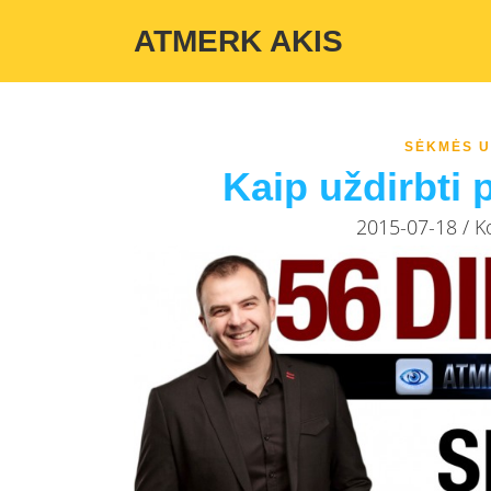
Warning
: Undefined variable $custom_color_option in
/home/atmerka
ATMERK AKIS
SĖKMĖS U
Kaip uždirbti 
2015-07-18 / 