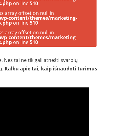
s.php
on line
510
ss array offset on null in
/wp-content/themes/marketing-
s.php
on line
510
ss array offset on null in
/wp-content/themes/marketing-
s.php
on line
510
. Nes tai ne tik gali atnešti svarbių
gų.
Kalbu apie tai, kaip išnaudoti turimus