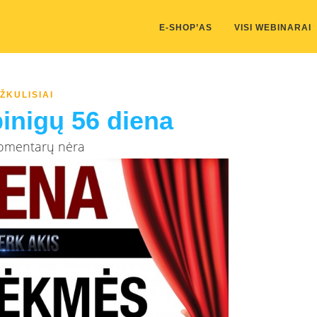
kis/public_html/wp-content/themes/marketing-expert/lib/color_c
E-SHOP’AS
VISI WEBINARAI
ŽKULISIAI
pinigų 56 diena
Komentarų nėra