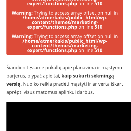
expert/functions.php
on line
510
Warning
: Trying to access array offset on null in
/home/atmerkakis/public_html/wp-
content/themes/marketing-
expert/functions.php
on line
510
Warning
: Trying to access array offset on null in
/home/atmerkakis/public_html/wp-
content/themes/marketing-
expert/functions.php
on line
510
Šiandien tęsiame pokalbį apie planavimą ir mąstymo
barjerus, o ypač apie tai,
kaip sukurti sėkmingą
verslą.
Nuo ko reikia pradėti mąstyti ir ar verta iškart
aprėpti visus matomus aplinkui darbus.