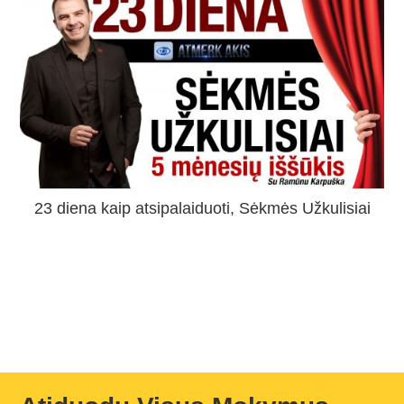
23 diena kaip atsipalaiduoti, Sėkmės Užkulisiai