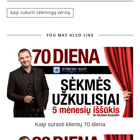
kaip sukurti sėkmingą verslą
YOU MAY ALSO LIKE
Kaip surasti klientų 70 diena