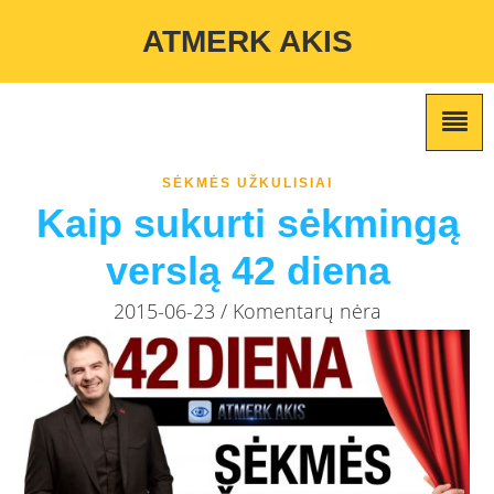
Warning
: Undefined variable $custom_color_option in
ATMERK AKIS
/home/atmerkakis/public_html/wp-content/themes/marketing-
expert/lib/color_custom_pattern.php
on line
2
SĖKMĖS UŽKULISIAI
Kaip sukurti sėkmingą
verslą 42 diena
2015-06-23 / Komentarų nėra