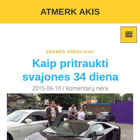
Warning
: Undefined variable $custom_color_option in
ATMERK AKIS
/home/atmerkakis/public_html/wp-content/themes/marketing-
expert/lib/color_custom_pattern.php
on line
2
SĖKMĖS UŽKULISIAI
Kaip pritraukti
svajones 34 diena
2015-06-10 / Komentarų nėra