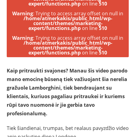
expert/functions.php
on line
510
Warning
: Trying to access array offset on null in
/home/atmerkakis/public_html/wp-
content/themes/marketing-
expert/functions.php
on line
510
Warning
: Trying to access array offset on null in
/home/atmerkakis/public_html/wp-
content/themes/marketing-
expert/functions.php
on line
510
Kaip pritraukti svajones? Manau šis video parodo
mano emocinę būseną tiek važiuojant šia nerelia
gražuole Lamborghini, tiek bendraujant su
klientais, kuriuos pagaliau pritraukei ir kuriems
rūpi tavo nuomonė ir jie gerbia tavo
profesionalumą.
Tiek šiandienai, trumpas, bet realaus pavyzdžio video
apie paskutinę dieną Londone.