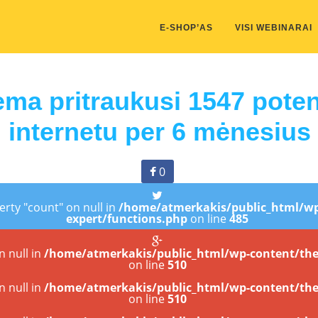
kis/public_html/wp-content/themes/marketing-expert/lib/color_c
E-SHOP’AS
VISI WEBINARAI
ema pritraukusi 1547 poten
internetu per 6 mėnesius
0
erty "count" on null in
/home/atmerkakis/public_html/wp
expert/functions.php
on line
485
n null in
/home/atmerkakis/public_html/wp-content/the
on line
510
n null in
/home/atmerkakis/public_html/wp-content/the
on line
510