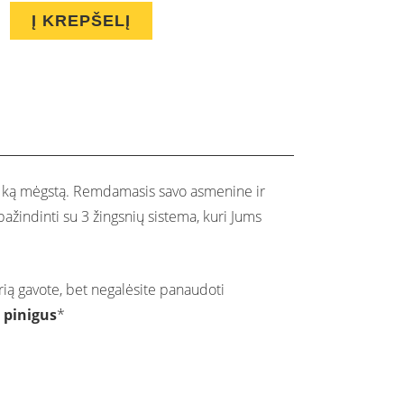
Į KREPŠELĮ
tai ką mėgstą. Remdamasis savo asmenine ir
pažindinti su 3 žingsnių sistema, kuri Jums
rią gavote, bet negalėsite panaudoti
 pinigus
*