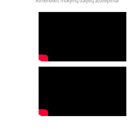
AtmerkAkis mokymų dalyvių atsiliepimai