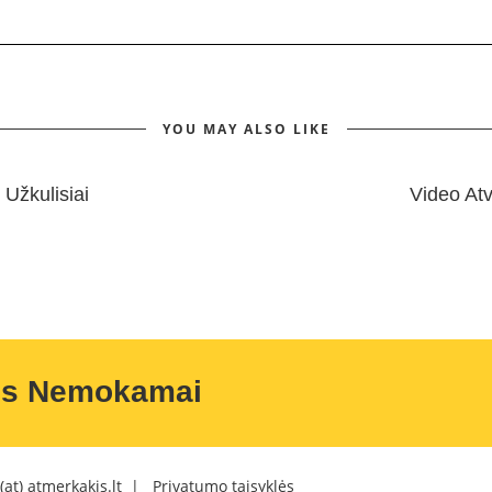
YOU MAY ALSO LIKE
Užkulisiai
Video Atv
us Nemokamai
 (at) atmerkakis.lt |
Privatumo taisyklės