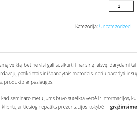
3
žingsnių
sistema
Kategorija:
Uncategorized
pritraukusi
1547
potencialius
klientus
internetu
ą veiklą, bet ne visi gali susikurti finansinę laisvę, darydami 
per
rdavėjų patikrintais ir išbandytais metodais, noriu parodyti ir su
6
s, produkto ar paslaugos.
mėnesius
e, kad seminaro metu Jums buvo suteikta vertė ir informacijos, ku
quantity
u klientų ar tiesiog nepatiks prezentacijos kokybė –
grąžinsime