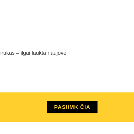
irukas – ilgai laukta naujovė
PASIIMK ČIA