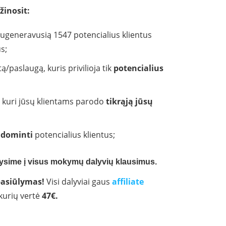
žinosit:
ugeneravusią 1547 potencialius klientus
s;
/paslaugą, kuris privilioja tik
potencialius
, kuri jūsų klientams parodo
tikrąją jūsų
udominti
potencialius klientus;
ysime į visus mokymų dalyvių klausimus.
pasiūlymas!
Visi dalyviai gaus
affiliate
kurių vertė
47€.