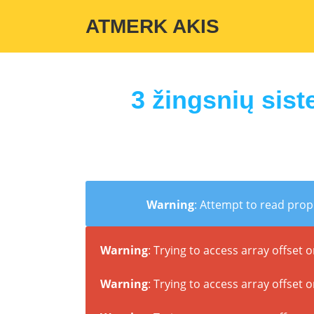
Warning
: Undefined variable $custom_color_option in
/home/atmerka
ATMERK AKIS
3 žingsnių sist
Warning
: Attempt to read prop
Warning
: Trying to access array offset o
Warning
: Trying to access array offset o