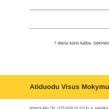
7 diena kūno kalba, Sėkmės 
Atiduodu Visus Mokym
Atmerk Akis Tel:
+370 (620) 55 315
El. p. pagalba