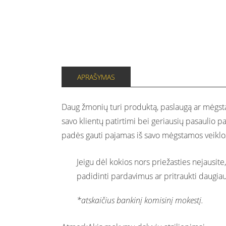
APRAŠYMAS
Daug žmonių turi produktą, paslaugą ar mėgstam
savo klientų patirtimi bei geriausių pasaulio pa
padės gauti pajamas iš savo mėgstamos veiklo
Jeigu dėl kokios nors priežasties nejausit
padidinti pardavimus ar pritraukti daugia
*atskaičius bankinį komisinį mokestį.