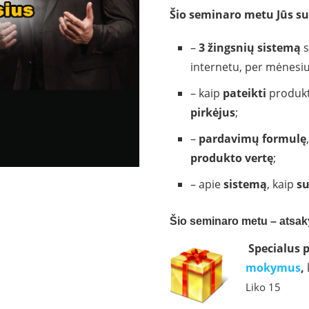
Šio seminaro metu Jūs su
–
3 žingsnių sistemą
s
internetu, per mėnesiu
– kaip
pateikti
produktą
pirkėjus
;
–
pardavimų formulę
produkto vertę
;
– apie
sistemą
, kaip
s
Šio seminaro metu – atsak
Specialus 
mokymus
,
Liko 15