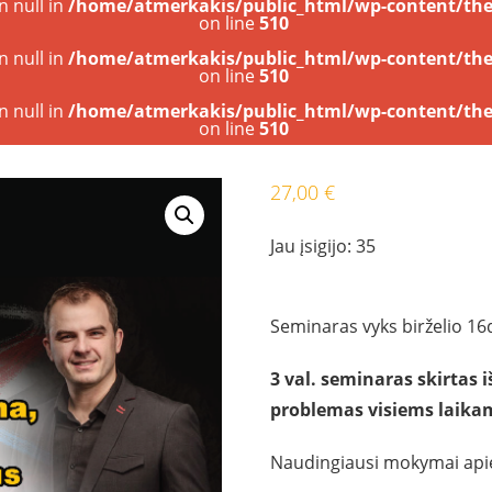
n null in
/home/atmerkakis/public_html/wp-content/the
on line
510
n null in
/home/atmerkakis/public_html/wp-content/the
on line
510
n null in
/home/atmerkakis/public_html/wp-content/the
on line
510
27,00
€
Jau įsigijo: 35
Seminaras vyks birželio 16d
3 val. seminaras skirtas 
problemas visiems laika
Naudingiausi mokymai api