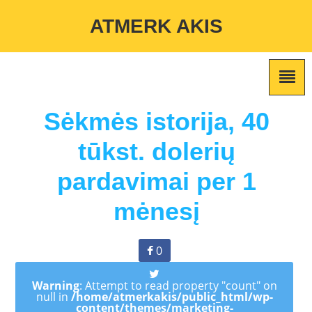
Warning
: Undefined variable $custom_color_option in
ATMERK AKIS
/home/atmerkakis/public_html/wp-content/themes/marketing-
expert/lib/color_custom_pattern.php
on line
2
Sėkmės istorija, 40
tūkst. dolerių
pardavimai per 1
mėnesį
0
Warning
: Attempt to read property "count" on
null in
/home/atmerkakis/public_html/wp-
content/themes/marketing-