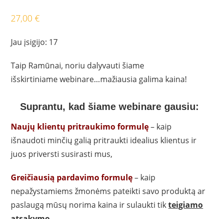
27,00
€
Jau įsigijo: 17
Taip Ramūnai, noriu dalyvauti šiame
išskirtiniame webinare…mažiausia galima kaina!
Suprantu, kad šiame webinare gausiu:
Naujų klientų pritraukimo formulę
– kaip
išnaudoti minčių galią pritraukti idealius klientus ir
juos priversti susirasti mus,
Greičiausią pardavimo formulę
– kaip
nepažystamiems žmonėms pateikti savo produktą ar
paslaugą mūsų norima kaina ir sulaukti tik
teigiamo
atsakymo
,