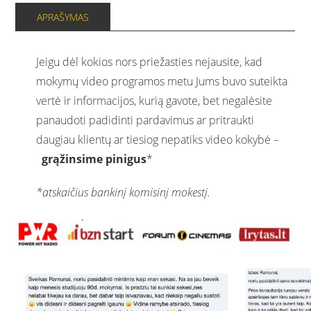
APRAŠYMAS
pardavimai
per
1
Jeigu dėl kokios nors priežasties nejausite, kad
mėnesį
mokymų video programos metu Jums buvo suteikta
quantity
vertė ir informacijos, kurią gavote, bet negalėsite
panaudoti padidinti pardavimus ar pritraukti
daugiau klientų ar tiesiog nepatiks video kokybė –
grąžinsime pinigus
*
*atskaičius bankinį komisinį mokestį.