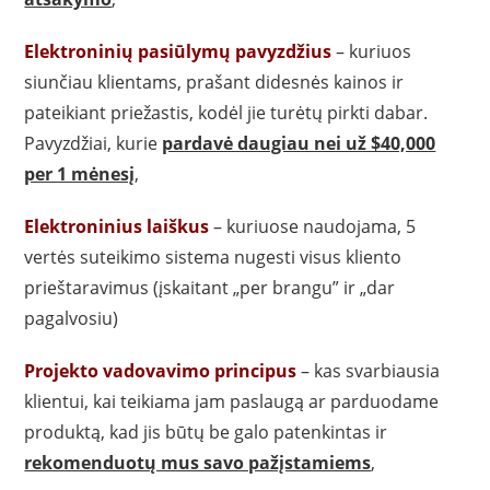
Elektroninių pasiūlymų pavyzdžius
– kuriuos
siunčiau klientams, prašant didesnės kainos ir
pateikiant priežastis, kodėl jie turėtų pirkti dabar.
Pavyzdžiai, kurie
pardavė daugiau nei už $40,000
per 1 mėnesį
,
Elektroninius laiškus
– kuriuose naudojama, 5
vertės suteikimo sistema nugesti visus kliento
prieštaravimus (įskaitant „per brangu” ir „dar
pagalvosiu)
Projekto vadovavimo principus
– kas svarbiausia
klientui, kai teikiama jam paslaugą ar parduodame
produktą, kad jis būtų be galo patenkintas ir
rekomenduotų mus savo pažįstamiems
,