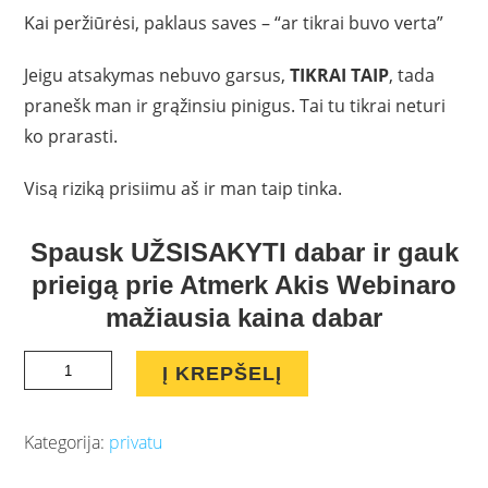
Kai peržiūrėsi, paklaus saves – “ar tikrai buvo verta”
Jeigu atsakymas nebuvo garsus,
TIKRAI TAIP
, tada
pranešk man ir grąžinsiu pinigus. Tai tu tikrai neturi
ko prarasti.
Visą riziką prisiimu aš ir man taip tinka.
Spausk UŽSISAKYTI dabar ir gauk
prieigą prie Atmerk Akis Webinaro
mažiausia kaina dabar
Sėkmės
Į KREPŠELĮ
istorija,
40
Kategorija:
privatu
tūkst.
dolerių