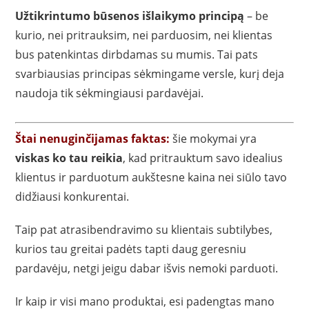
Užtikrintumo būsenos išlaikymo principą
– be
kurio, nei pritrauksim, nei parduosim, nei klientas
bus patenkintas dirbdamas su mumis. Tai pats
svarbiausias principas sėkmingame versle, kurį deja
naudoja tik sėkmingiausi pardavėjai.
Štai nenuginčijamas faktas:
šie mokymai yra
viskas ko tau reikia
, kad pritrauktum savo idealius
klientus ir parduotum aukštesne kaina nei siūlo tavo
didžiausi konkurentai.
Taip pat atrasibendravimo su klientais subtilybes,
kurios tau greitai padėts tapti daug geresniu
pardavėju, netgi jeigu dabar išvis nemoki parduoti.
Ir kaip ir visi mano produktai, esi padengtas mano