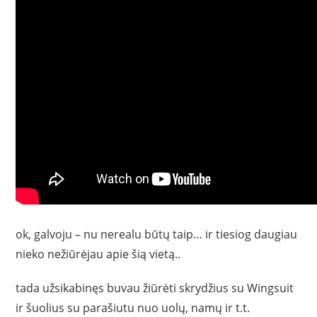
ok, galvoju – nu nerealu būtų taip… ir tiesiog daugiau
nieko nežiūrėjau apie šią vietą..
tada užsikabinęs buvau žiūrėti skrydžius su Wingsuit
ir šuolius su parašiutu nuo uolų, namų ir t.t.