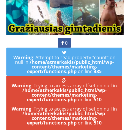
0
Warning
: Attempt to read property "count" on
null in
/home/atmerkakis/public_html/wp-
content/themes/marketing-
expert/functions.php
on line
485
Warning
: Trying to access array offset on null in
/home/atmerkakis/public_html/wp-
content/themes/marketing-
expert/functions.php
on line
510
Warning
: Trying to access array offset on null in
/home/atmerkakis/public_html/wp-
content/themes/marketing-
expert/functions.php
on line
510