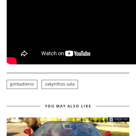
gimtadienis
zakynthos sala
YOU MAY ALSO LIKE