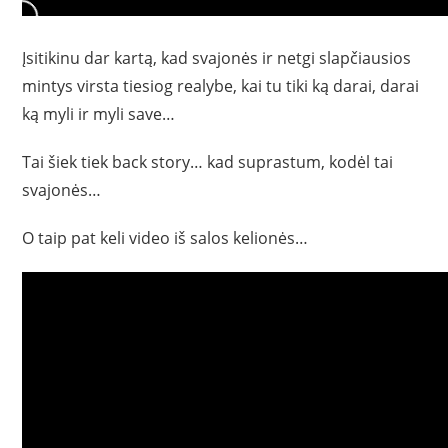
Įsitikinu dar kartą, kad svajonės ir netgi slapčiausios
mintys virsta tiesiog realybe, kai tu tiki ką darai, darai
ką myli ir myli save…
Tai šiek tiek back story… kad suprastum, kodėl tai
svajonės…
O taip pat keli video iš salos kelionės…