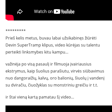
*********
Prieš kelis metus, buvau labai užsikabinęs žiūrėti
Devin SuperTramp klipus, video kūrėjas su talentu
perteikti linksmybes kitu kampu…
važinėja po visą pasaulį ir filmuoja įvairiausius
ekstrymus, kaip šuolius parašiutu, virvės siūbavimus
nuo dangoraižių, kalvų, oro balionių, šiuolų į vandenį
su dviračiu, čiuožyklas su monstriniu greičiu ir t.t.
ir štai vieną kartą pamatau šį video…