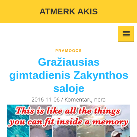
Warning
: Undefined variable $custom_color_option in
ATMERK AKIS
/home/atmerkakis/public_html/wp-content/themes/marketing-
expert/lib/color_custom_pattern.php
on line
2
PRAMOGOS
Gražiausias
gimtadienis Zakynthos
saloje
2016-11-06 / Komentarų nėra