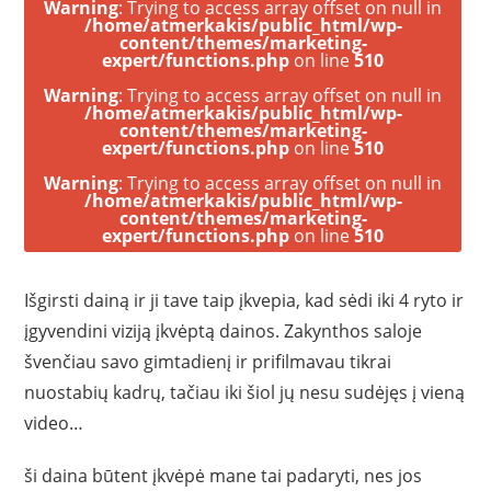
Warning
: Trying to access array offset on null in
/home/atmerkakis/public_html/wp-
content/themes/marketing-
expert/functions.php
on line
510
Warning
: Trying to access array offset on null in
/home/atmerkakis/public_html/wp-
content/themes/marketing-
expert/functions.php
on line
510
Warning
: Trying to access array offset on null in
/home/atmerkakis/public_html/wp-
content/themes/marketing-
expert/functions.php
on line
510
Išgirsti dainą ir ji tave taip įkvepia, kad sėdi iki 4 ryto ir
įgyvendini viziją įkvėptą dainos. Zakynthos saloje
švenčiau savo gimtadienį ir prifilmavau tikrai
nuostabių kadrų, tačiau iki šiol jų nesu sudėjęs į vieną
video…
ši daina būtent įkvėpė mane tai padaryti, nes jos