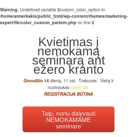
Warning
: Undefined variable $custom_color_option in
/home/atmerkakis/public_html/wp-content/themes/marketing-
expert/lib/color_custom_pattern.php
on line
2
Kvietimas į
nemokamą
seminarą ant
ežero kranto
Gruodžio 14
dieną, 11 val. Trakuose. Vietą ir
nuotraukas
rasite čia
REGISTRACIJA BŪTINA
Taip, noriu dalyvauti
NEMOKAMAME
seminare