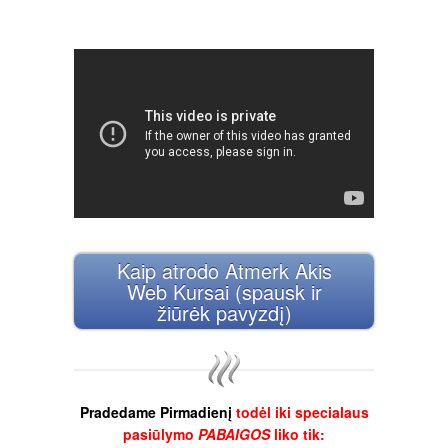
Kaip atrodo Atmerk Akis
Web Kursai (spausk ir
žiūrėk pavyzdį)
Pradedame Pirmadienį
todėl iki specialaus
pasiūlymo
PABAIGOS
liko tik: