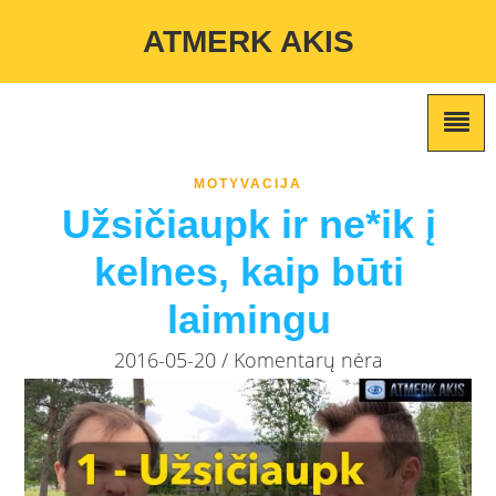
Warning
: Undefined variable $custom_color_option in
ATMERK AKIS
/home/atmerkakis/public_html/wp-content/themes/marketing-
expert/lib/color_custom_pattern.php
on line
2
MOTYVACIJA
Užsičiaupk ir ne*ik į
kelnes, kaip būti
laimingu
2016-05-20 / Komentarų nėra