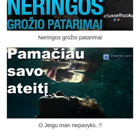
Neringos grožio patarimai
O Jeigu man nepavyks..?