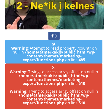
0
Warning
: Attempt to read property "count" on
null in
/home/atmerkakis/public_html/wp-
content/themes/marketing-
expert/functions.php
on line
485
Warning
: Trying to access array offset on null in
/home/atmerkakis/public_html/wp-
content/themes/marketing-
expert/functions.php
on line
510
Warning
: Trying to access array offset on null in
/home/atmerkakis/public_html/wp-
content/themes/marketing-
expert/functions.php
on line
510