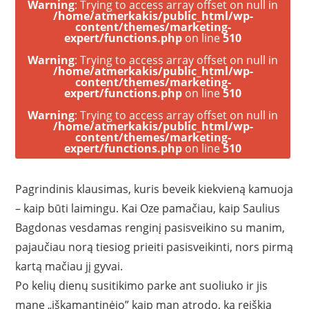
Warning
: Trying to access array offset on null in
/home/atmerkakis/public_html/wp-
content/themes/marketing-
expert/functions.php
on line
510
Warning
: Trying to access array offset on null in
/home/atmerkakis/public_html/wp-
content/themes/marketing-
expert/functions.php
on line
510
Warning
: Trying to access array offset on null in
/home/atmerkakis/public_html/wp-
content/themes/marketing-
expert/functions.php
on line
510
Pagrindinis klausimas, kuris beveik kiekvieną kamuoja
– kaip būti laimingu. Kai Oze pamačiau, kaip Saulius
Bagdonas vesdamas renginį pasisveikino su manim,
pajaučiau norą tiesiog prieiti pasisveikinti, nors pirmą
kartą mačiau jį gyvai.
Po kelių dienų susitikimo parke ant suoliuko ir jis
mane „iškamantinėjo” kaip man atrodo, ką reiškia