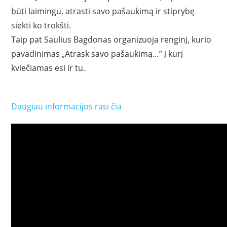
būti laimingu, atrasti savo pašaukimą ir stiprybę
siekti ko trokšti.
Taip pat Saulius Bagdonas organizuoja renginį, kurio
pavadinimas „Atrask savo pašaukimą…” į kurį
kviečiamas esi ir tu.
Daugiau informacijos rasi čia