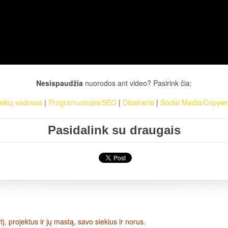
Nesispaudžia
nuorodos ant video? Pasirink čia:
jektų vadovas
|
Programuotojas/SEO
|
Dizaineris
|
Social Media/Copywri
Pasidalink su draugais
į, projektus ir jų mastą, savo siekius ir norus.