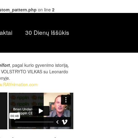
ustom_pattern.php
on line
2
aktai
30 Dienų Iššūkis
lfort
, pagal kurio gyvenimo istoriją,
mas VOLSTRYTO VILKAS su Leonardo
nyje.
w.RAYnimation.com