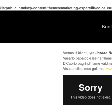
kis/public_html/wp-content/themes/marketing-expert/lib/color_c
Kont
Vienas iš klientų yra
Jordan Be
Vasario pabaigoje išeina fil
DiCaprio pagrindiniame vaidme
Visus atsiliepimus gali rasti
ww