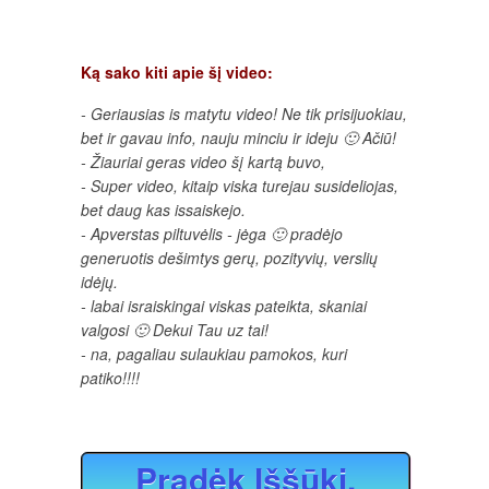
Ką sako kiti apie šį video:
- Geriausias is matytu video! Ne tik prisijuokiau,
bet ir gavau info, nauju minciu ir ideju 🙂 Ačiū!
- Žiauriai geras video šį kartą buvo,
- Super video, kitaip viska turejau susideliojas,
bet daug kas issaiskejo.
- Apverstas piltuvėlis - jėga 🙂 pradėjo
generuotis dešimtys gerų, pozityvių, verslių
idėjų.
- labai israiskingai viskas pateikta, skaniai
valgosi 🙂 Dekui Tau uz tai!
- na, pagaliau sulaukiau pamokos, kuri
patiko!!!!
Pradėk Iššūkį,