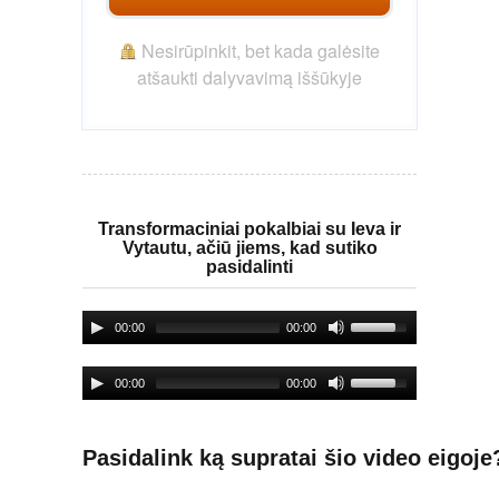
Nesirūpinkit, bet kada galėsite
atšaukti dalyvavimą iššūkyje
Transformaciniai pokalbiai su Ieva ir
Vytautu, ačiū jiems, kad sutiko
pasidalinti
00:00
00:00
00:00
00:00
Pasidalink ką supratai šio video eigoje