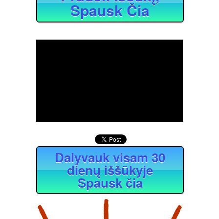
Spausk Čia
Dalyvauk visam 30
dienų iššūkyje
Spausk čia