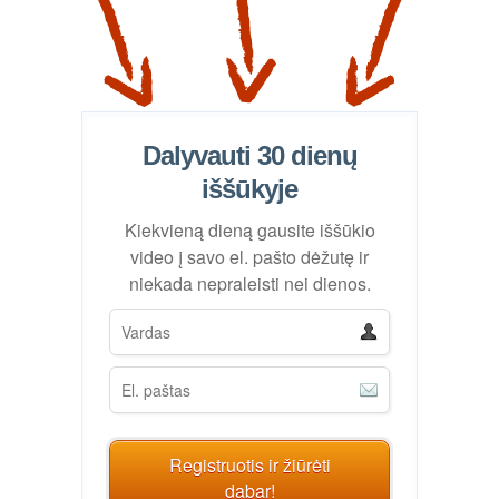
Dalyvauti 30 dienų
iššūkyje
Kiekvieną dieną gausite iššūkio
video į savo el. pašto dėžutę ir
niekada nepraleisti nei dienos.
Registruotis ir žiūrėti
dabar!