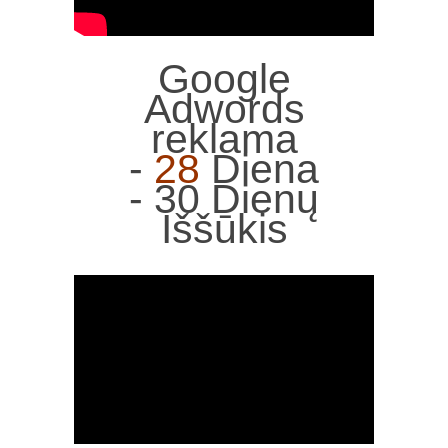
Google
Adwords
reklama
-
28
Diena
- 30 Dienų
Iššūkis