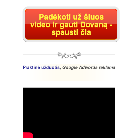
Padėkoti už šiuos
video ir gauti Dovaną -
spausti čia
Praktinė užduotis
,
Google Adwords reklama