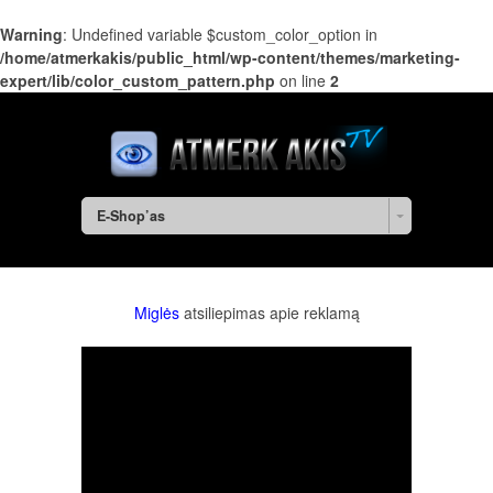
Warning
: Undefined variable $custom_color_option in
/home/atmerkakis/public_html/wp-content/themes/marketing-
expert/lib/color_custom_pattern.php
on line
2
E-Shop’as
Miglės
atsiliepimas apie reklamą