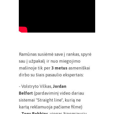
Ramūnas susiėmė save į rankas, spyrė
sau į užpakalį ir nuo miegojimo
mašinoje tik per
3 metus
asmeniškai
dirbo su šiais pasaulio ekspertais:
- Volstryto Vilkas,
Jordan
Belfort
(pardaviminį video dariau
sistemai "Straight line", kurią ne
kartą reklamuoja pačiame filme)
-
Tony Robbins
, vienas žinomiausių