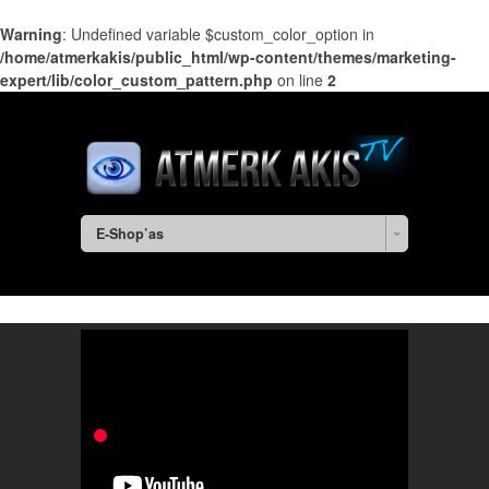
Warning
: Undefined variable $custom_color_option in
/home/atmerkakis/public_html/wp-content/themes/marketing-
expert/lib/color_custom_pattern.php
on line
2
E-Shop’as