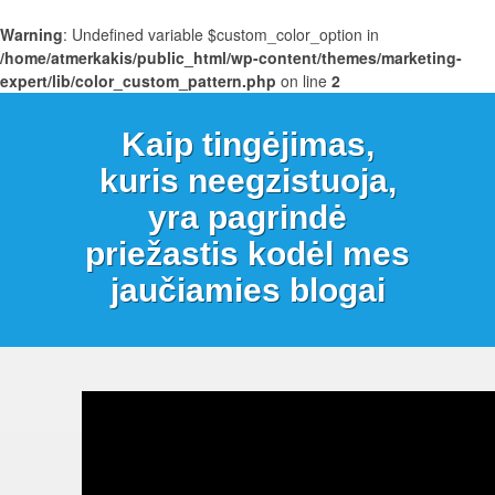
Warning
: Undefined variable $custom_color_option in
/home/atmerkakis/public_html/wp-content/themes/marketing-
expert/lib/color_custom_pattern.php
on line
2
Kaip tingėjimas,
kuris neegzistuoja,
yra pagrindė
priežastis kodėl mes
jaučiamies blogai
Webinaro
pakartojimas