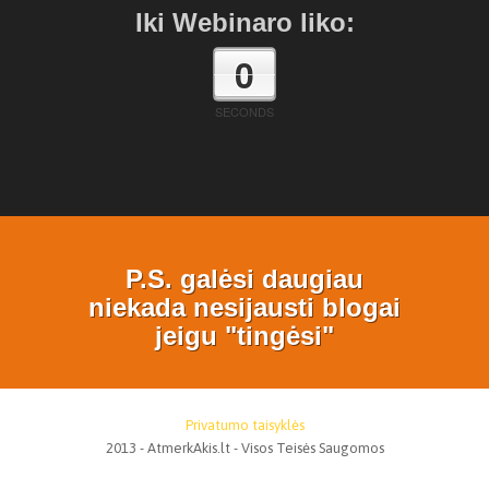
Iki Webinaro liko:
0
SECONDS
P.S. galėsi daugiau
niekada nesijausti blogai
jeigu "tingėsi"
Privatumo taisyklės
2013 - AtmerkAkis.lt - Visos Teisės Saugomos