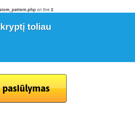
ustom_pattern.php
on line
2
kryptį toliau
s pasiūlymas