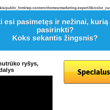
kis/public_html/wp-content/themes/marketing-expert/lib/color_c
i esi pasimetęs ir nežinai, kurią 
pasirinkti?
Koks sekantis žingsnis?
utrūko ryšys,
 dalys
Specialu