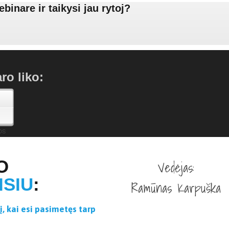
binare ir taikysi jau rytoj?
ro liko:
DS
O
Vedėjas:
ISIU
:
Ramūnas Karpuška
į, kai esi pasimetęs tarp