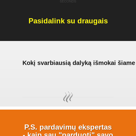
SECONDS
Pasidalink su draugais
Kokį svarbiausią dalyką išmokai šiame
P.S. pardavimų ekspertas
- kaip sau "parduoti" savo