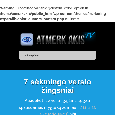
Warning
: Undefined variable $custom_color_option in
/home/atmerkakis/public_html/wp-content/themes/marketing-
expert/lib/color_custom_pattern.php
on line
2
E-Shop’as
7 sėkmingo verslo
žingsniai
Atsidėkoti už vertingą žinutę, gali
spausdamas mygtuką žemiau.
(2 Lt, 5 Lt,
10 Lt ir daugiau)
Ačiū