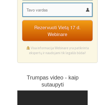
Rezervuoti Vietą 17 d.
Webinare
Visa informacija Webinare yra patikrinta
ekspertų ir naudojami tik legalūs būdai!
Trumpas video - kaip
sutaupyti