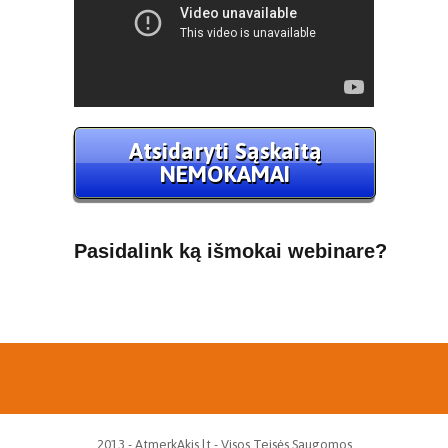
Atsidaryti Sąskaitą
NEMOKAMAI
Pasidalink ką išmokai webinare?
2013 - AtmerkAkis.lt - Visos Teisės Saugomos