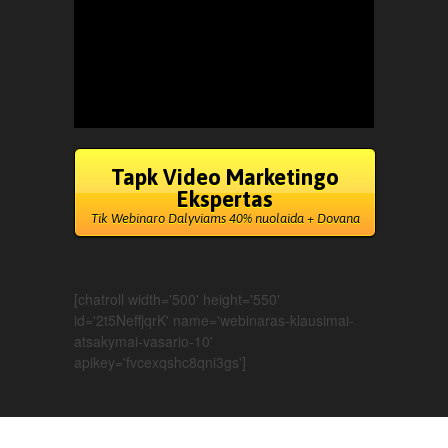
Tapk Video Marketingo
Ekspertas
Tik Webinaro Dalyviams 40% nuolaida + Dovana
[chatroll width='500' height='550'
id='2t5NeffjqrK' name='webinaras-klausimai-
atsakymai-vasario-10'
apikey='fvcexqshc8qni3gs']