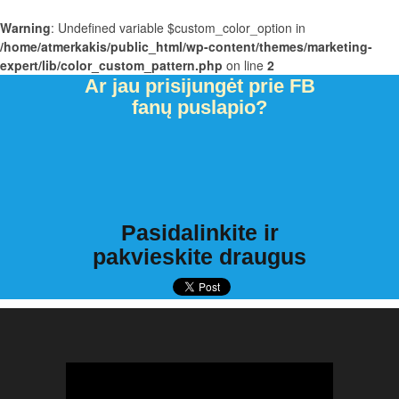
Warning
: Undefined variable $custom_color_option in
/home/atmerkakis/public_html/wp-content/themes/marketing-
expert/lib/color_custom_pattern.php
on line
2
Ar jau prisijungėt prie FB
fanų puslapio?
Pasidalinkite ir
pakvieskite draugus