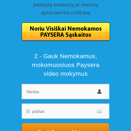
paslėptų mokesčių ar metinių
aptarnavimo rinkliavų
Noriu Visiškai Nemokamos
PAYSERA Sąskaitos
2 - Gauk Nemokamus,
mokomuosiuos Paysera
video mokymus