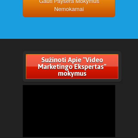
Gauti Paysera Mokymus
Nemokamai
Sužinoti Apie "Video
Marketingo Ekspertas"
mokymus