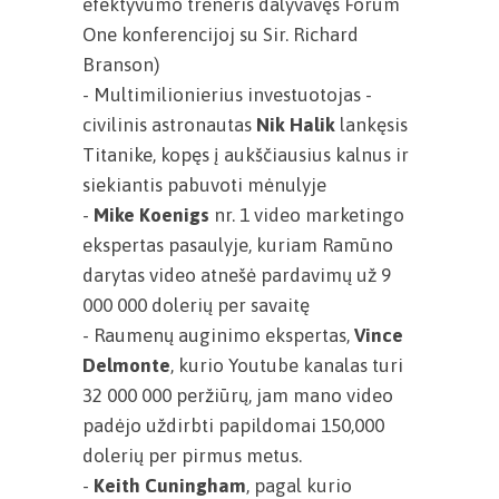
efektyvumo treneris dalyvavęs Forum
One konferencijoj su Sir. Richard
Branson)
- Multimilionierius investuotojas -
civilinis astronautas
Nik Halik
lankęsis
Titanike, kopęs į aukščiausius kalnus ir
siekiantis pabuvoti mėnulyje
-
Mike Koenigs
nr. 1 video marketingo
ekspertas pasaulyje, kuriam Ramūno
darytas video atnešė pardavimų už 9
000 000 dolerių per savaitę
- Raumenų auginimo ekspertas,
Vince
Delmonte
, kurio Youtube kanalas turi
32 000 000 peržiūrų, jam mano video
padėjo uždirbti papildomai 150,000
dolerių per pirmus metus.
-
Keith Cuningham
, pagal kurio