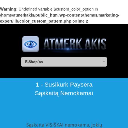
Warning
: Undefined variable $custom_color_option in
/home/atmerkakis/public_html/wp-content/themes/marketing-
expert/lib/color_custom_pattern.php
on line
2
E-Shop’as
1 - Susikurk Paysera
Sąskaitą Nemokamai
Sąskaita VISIŠKAI nemokama, jokių