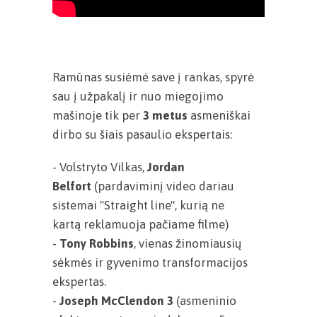
Ramūnas susiėmė save į rankas, spyrė
sau į užpakalį ir nuo miegojimo
mašinoje tik per
3 metus
asmeniškai
dirbo su šiais pasaulio ekspertais:
- Volstryto Vilkas,
Jordan
Belfort
(pardaviminį video dariau
sistemai "Straight line", kurią ne
kartą reklamuoja pačiame filme)
-
Tony Robbins
, vienas žinomiausių
sėkmės ir gyvenimo transformacijos
ekspertas.
-
Joseph McClendon 3
(asmeninio