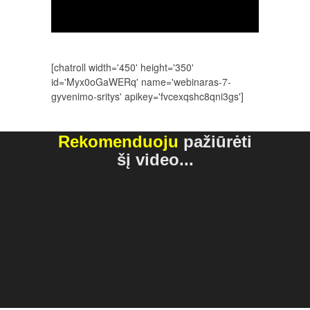
[chatroll width='450' height='350'
id='Myx0oGaWERq' name='webinaras-7-
gyvenimo-sritys' apikey='fvcexqshc8qni3gs']
Rekomenduoju
pažiūrėti
šį video...