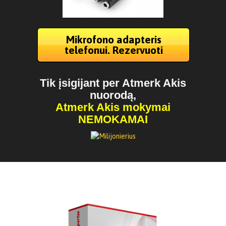
Mikrofono adapteris
telefonui. Rezervuoti
Tik įsigijant per Atmerk Akis
nuorodą,
Atmerk Akis mokymai
NEMOKAMAI