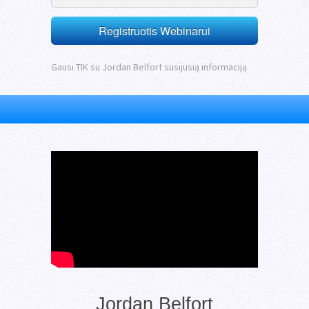
Registruotis Webinarui
Gausi TIK su Jordan Belfort susijusią informaciją
Jordan Belfort