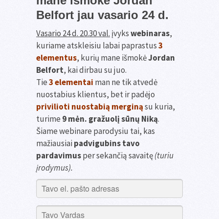
mane išmokė Jordan
Belfort jau vasario 24 d.
Vasario 24 d. 20.30 val.
įvyks
webinaras
,
kuriame atskleisiu labai paprastus
3
elementus
, kurių mane išmokė
Jordan
Belfort
, kai dirbau su juo.
Tie
3 elementai
man ne tik atvedė
nuostabius klientus, bet ir padėjo
privilioti nuostabią merginą
su kuria,
turime
9 mėn. gražuolį sūnų Niką
.
Šiame webinare parodysiu tai, kas
mažiausiai
padvigubins tavo
pardavimus
per sekančią savaitę
(turiu
įrodymus).