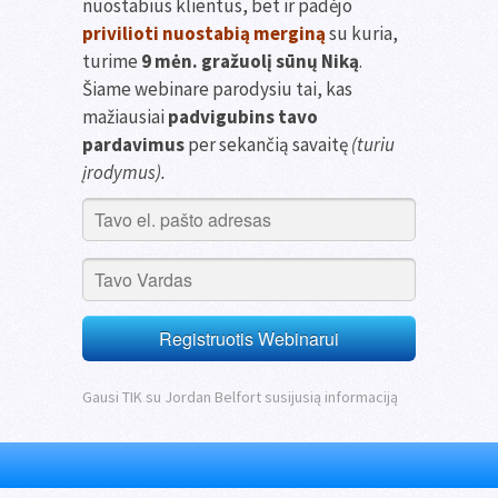
nuostabius klientus, bet ir padėjo
privilioti nuostabią merginą
su kuria,
turime
9 mėn. gražuolį sūnų Niką
.
Šiame webinare parodysiu tai, kas
mažiausiai
padvigubins tavo
pardavimus
per sekančią savaitę
(turiu
įrodymus).
Registruotis Webinarui
Gausi TIK su Jordan Belfort susijusią informaciją