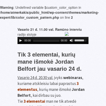
Warning
: Undefined variable $custom_color_option in
/home/atmerkakis/public_html/wp-content/themes/marketing-
expert/lib/color_custom_pattern.php
on line
2
Vasario 21 d. 11.00 val. Ramūno interviu
radijo stotyje
00:00
00:00
Tik 3 elementai, kurių
mane išmokė Jordan
Belfort jau vasario 24 d.
Vasario 24 d. 20.30 val.
įvyks
webinaras
,
kuriame atskleisiu labai paprastus
3
elementus
, kurių mane išmokė
Jordan
Belfort
, kai dirbau su juo.
Tie
3 elementai
man ne tik atvedė