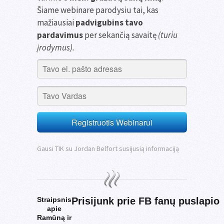
Šiame webinare parodysiu tai, kas
mažiausiai
padvigubins tavo
pardavimus
per sekančią savaitę
(turiu
įrodymus).
Registruotis Webinarui
Gausi TIK su Jordan Belfort susijusią informaciją
Straipsnis
Prisijunk prie FB fanų puslapio
apie
Ramūną ir