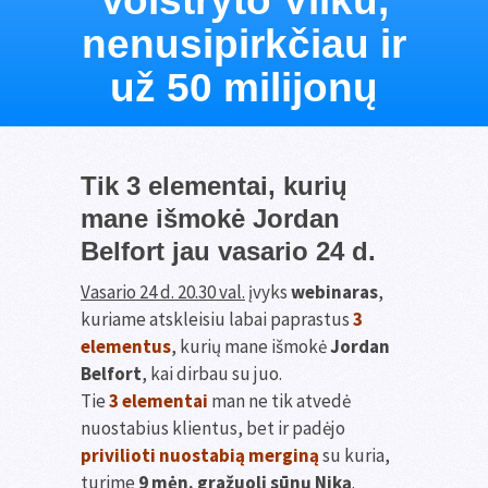
Volstryto Vilku,
nenusipirkčiau ir
už 50 milijonų
Tik 3 elementai, kurių
mane išmokė Jordan
Belfort jau vasario 24 d.
Vasario 24 d. 20.30 val.
įvyks
webinaras
,
kuriame atskleisiu labai paprastus
3
elementus
, kurių mane išmokė
Jordan
Belfort
, kai dirbau su juo.
Tie
3 elementai
man ne tik atvedė
nuostabius klientus, bet ir padėjo
privilioti nuostabią merginą
su kuria,
turime
9 mėn. gražuolį sūnų Niką
.