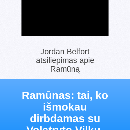
Jordan Belfort
atsiliepimas apie
Ramūną
Ramūnas: tai, ko
išmokau
dirbdamas su