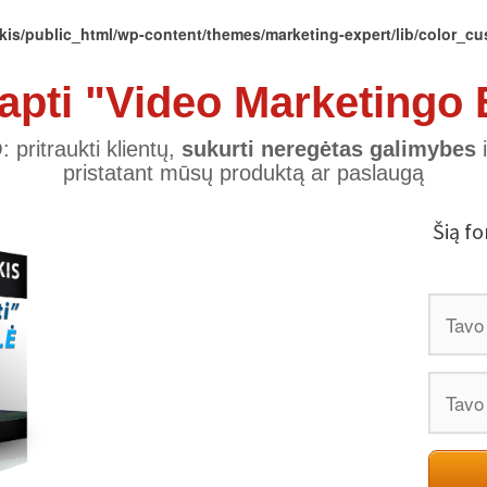
kis/public_html/wp-content/themes/marketing-expert/lib/color_c
apti "
Video Marketingo 
O
: pritraukti klientų,
sukurti neregėtas galimybes
i
pristatant mūsų produktą ar paslaugą
Šią f