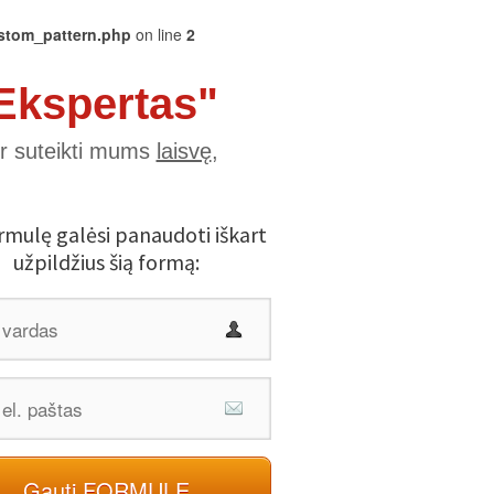
ustom_pattern.php
on line
2
Ekspertas"
r suteikti mums
laisvę
,
ormulę galėsi panaudoti iškart
užpildžius šią formą:
Gauti FORMULĘ