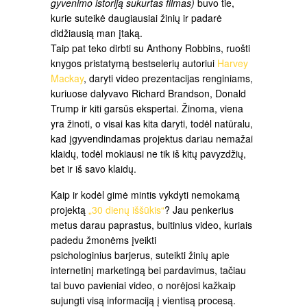
gyvenimo istoriją sukurtas filmas)
buvo tie,
kurie suteikė daugiausiai žinių ir padarė
didžiausią man įtaką.
Taip pat teko dirbti su Anthony Robbins, ruošti
knygos pristatymą bestselerių autoriui
Harvey
Mackay
, daryti video prezentacijas renginiams,
kuriuose dalyvavo Richard Brandson, Donald
Trump ir kiti garsūs ekspertai. Žinoma, viena
yra žinoti, o visai kas kita daryti, todėl natūralu,
kad įgyvendindamas projektus dariau nemažai
klaidų, todėl mokiausi ne tik iš kitų pavyzdžių,
bet ir iš savo klaidų.
Kaip ir kodėl gimė mintis vykdyti nemokamą
projektą
„30 dienų iššūkis“
? Jau penkerius
metus darau paprastus, buitinius video, kuriais
padedu žmonėms įveikti
psichologinius barjerus, suteikti žinių apie
internetinį marketingą bei pardavimus, tačiau
tai buvo pavieniai video, o norėjosi kažkaip
sujungti visą informaciją į vientisą procesą.