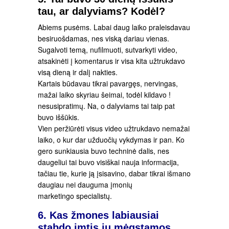
tau, ar dalyviams? Kodėl?
Abiems pusėms. Labai daug laiko praleisdavau
besiruošdamas, nes viską dariau vienas.
Sugalvoti temą, nufilmuoti, sutvarkyti video,
atsakinėti į komentarus ir visa kita užtrukdavo
visą dieną ir dalį nakties.
Kartais būdavau tikrai pavargęs, nervingas,
mažai laiko skyriau šeimai, todėl kildavo !
nesusipratimų. Na, o dalyviams tai taip pat
buvo iššūkis.
Vien peržiūrėti visus video užtrukdavo nemažai
laiko, o kur dar užduočių vykdymas ir pan. Ko
gero sunkiausia buvo techninė dalis, nes
daugeliui tai buvo visiškai nauja informacija,
tačiau tie, kurie ją įsisavino, dabar tikrai išmano
daugiau nei dauguma įmonių
marketingo specialistų.
6. Kas žmones labiausiai
stabdo imtis jų mėgstamos