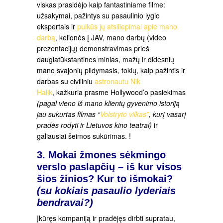
viskas prasidėjo kaip fantastiniame filme:
užsakymai, pažintys su pasaulinio lygio
ekspertais ir
puikūs jų atsiliepimai apie mano
darbą
, kelionės į JAV, mano darbų (video
prezentacijų) demonstravimas prieš
daugiatūkstantines minias, mažų ir didesnių
mano svajonių pildymasis, tokių, kaip pažintis ir
darbas su civiliniu
astronautu Nik
Halik
, kažkuria prasme Hollywood’o pasiekimas
(pagal vieno iš mano klientų gyvenimo istoriją
jau sukurtas filmas “
Volstryto vilkas”
, kurį vasarį
pradės rodyti ir Lietuvos kino teatrai)
ir
galiausiai šeimos sukūrimas. !
3. Mokai žmones sėkmingo
verslo paslapčių – iš kur visos
šios žinios? Kur to išmokai?
(su kokiais pasaulio lyderiais
bendravai?)
Įkūręs kompaniją ir pradėjęs dirbti supratau,