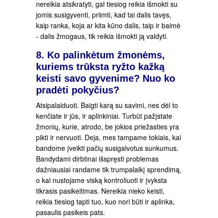
nereikia atsikratyti, gal tiesiog reikia išmokti su
jomis susigyventi, priimti, kad tai dalis tavęs,
kaip ranka, koja ar kita kūno dalis, taip ir baimė
- dalis žmogaus, tik reikia išmokti ją valdyti.
8. Ko palinkėtum žmonėms,
kuriems trūksta ryžto kažką
keisti savo gyvenime? Nuo ko
pradėti pokyčius?
Atsipalaiduoti. Baigti karą su savimi, nes dėl to
kenčiate ir jūs, ir aplinkiniai. Turbūt pažįstate
žmonių, kurie, atrodo, be jokios priežasties yra
pikti ir nervuoti. Deja, mes tampame tokiais, kai
bandome įveikti pačių susigalvotus sunkumus.
Bandydami dirbtinai išspręsti problemas
dažniausiai randame tik trumpalaikį sprendimą,
o kai nustojame viską kontroliuoti ir įvyksta
tikrasis pasikeitimas. Nereikia nieko keisti,
reikia tiesiog tapti tuo, kuo nori būti ir aplinka,
pasaulis pasikeis pats.