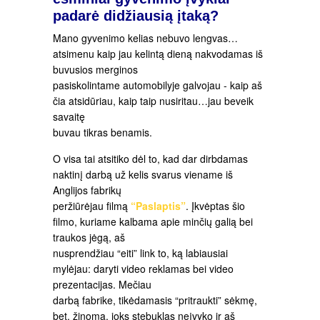
padarė didžiausią įtaką?
Mano gyvenimo kelias nebuvo lengvas…
atsimenu kaip jau kelintą dieną nakvodamas iš
buvusios merginos
pasiskolintame automobilyje galvojau - kaip aš
čia atsidūriau, kaip taip nusiritau…jau beveik
savaitę
buvau tikras benamis.
O visa tai atsitiko dėl to, kad dar dirbdamas
naktinį darbą už kelis svarus viename iš
Anglijos fabrikų
peržiūrėjau filmą
“Paslaptis”
. Įkvėptas šio
filmo, kuriame kalbama apie minčių galią bei
traukos jėgą, aš
nusprendžiau “eiti” link to, ką labiausiai
mylėjau: daryti video reklamas bei video
prezentacijas. Mečiau
darbą fabrike, tikėdamasis “pritraukti” sėkmę,
bet, žinoma, joks stebuklas neįvyko ir aš