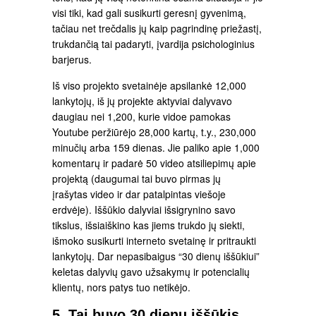
visi tiki, kad gali susikurti geresnį gyvenimą,
tačiau net trečdalis jų kaip pagrindinę priežastį,
trukdančią tai padaryti, įvardija psichologinius
barjerus.
Iš viso projekto svetainėje apsilankė 12,000
lankytojų, iš jų projekte aktyviai dalyvavo
daugiau nei 1,200, kurie vidoe pamokas
Youtube peržiūrėjo 28,000 kartų, t.y., 230,000
minučių arba 159 dienas. Jie paliko apie 1,000
komentarų ir padarė 50 video atsiliepimų apie
projektą (daugumai tai buvo pirmas jų
įrašytas video ir dar patalpintas viešoje
erdvėje). Iššūkio dalyviai išsigrynino savo
tikslus, išsiaiškino kas jiems trukdo jų siekti,
išmoko susikurti interneto svetainę ir pritraukti
lankytojų. Dar nepasibaigus “30 dienų iššūkiui”
keletas dalyvių gavo užsakymų ir potencialių
klientų, nors patys tuo netikėjo.
5. Tai buvo 30 dienų iššūkis