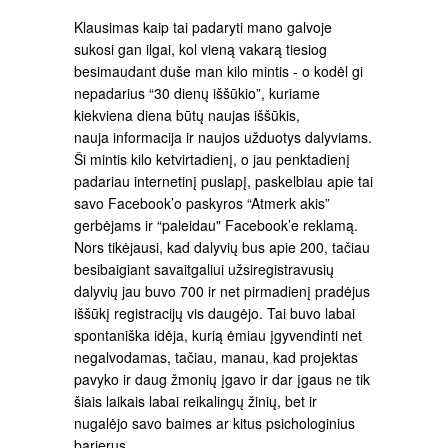
Klausimas kaip tai padaryti mano galvoje
sukosi gan ilgai, kol vieną vakarą tiesiog
besimaudant duše man kilo mintis - o kodėl gi
nepadarius “30 dienų iššūkio”, kuriame
kiekviena diena būtų naujas iššūkis,
nauja informacija ir naujos užduotys dalyviams.
Ši mintis kilo ketvirtadienį, o jau penktadienį
padariau internetinį puslapį, paskelbiau apie tai
savo Facebook’o paskyros “Atmerk akis”
gerbėjams ir “paleidau" Facebook’e reklamą.
Nors tikėjausi, kad dalyvių bus apie 200, tačiau
besibaigiant savaitgaliui užsiregistravusių
dalyvių jau buvo 700 ir net pirmadienį pradėjus
iššūkį registracijų vis daugėjo. Tai buvo labai
spontaniška idėja, kurią ėmiau įgyvendinti net
negalvodamas, tačiau, manau, kad projektas
pavyko ir daug žmonių įgavo ir dar įgaus ne tik
šiais laikais labai reikalingų žinių, bet ir
nugalėjo savo baimes ar kitus psichologinius
barjerus.