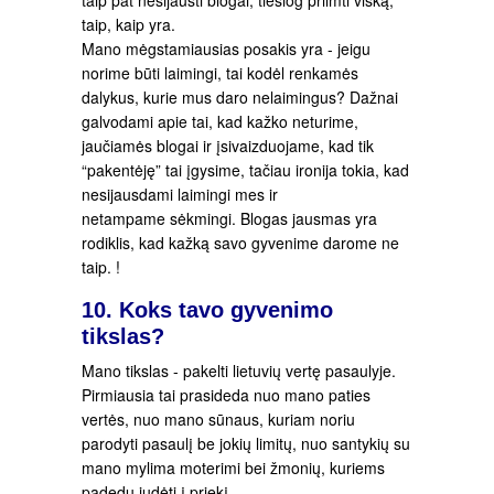
taip pat nesijausti blogai, tiesiog priimti viską,
taip, kaip yra.
Mano mėgstamiausias posakis yra - jeigu
norime būti laimingi, tai kodėl renkamės
dalykus, kurie mus daro nelaimingus? Dažnai
galvodami apie tai, kad kažko neturime,
jaučiamės blogai ir įsivaizduojame, kad tik
“pakentėję” tai įgysime, tačiau ironija tokia, kad
nesijausdami laimingi mes ir
netampame sėkmingi. Blogas jausmas yra
rodiklis, kad kažką savo gyvenime darome ne
taip. !
10. Koks tavo gyvenimo
tikslas?
Mano tikslas - pakelti lietuvių vertę pasaulyje.
Pirmiausia tai prasideda nuo mano paties
vertės, nuo mano sūnaus, kuriam noriu
parodyti pasaulį be jokių limitų, nuo santykių su
mano mylima moterimi bei žmonių, kuriems
padedu judėti į priekį.