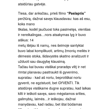
atsidūriau gatvėje.
Tiesa, dar anksčiau, prieš filmo
“Paslaptis”
peržiūrą, dažnai savęs klausdavau: kas aš esu,
koks mano
tikslas, kodėl jaučiuosi toks pasimetęs, vienišas
ir nereikalingas…nors atsakymas lyg ir buvo
aiškus: 14
metų išėjau iš namų, nes šeimoje santykiai
buvo labai komplikuoti, artimų žmonių meilės ir
dėmesio stoka, išdavystės skatino analizuoti ir
užduoti sau daugybę klausimą.
Tačiau kai buvau visiškai praradęs viltį ir net
rimtai planavau pasitraukti iš gyvenimo,
supratau - kad aš noriu, beprotiškai noriu
gyventi, ne egzistuoti, bet GYVENTI. Tik
atsidūręs visiškame dugne supratau, kad laikas
kilti ir ieškoti savęs, savo mėgstamos srities,
galimybių, laimės…ir ieškojau, dažnai
manydavau, kad radau, bet štai būdamas