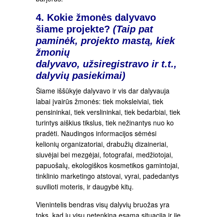
4. Kokie žmonės dalyvavo
šiame projekte?
(Taip pat
paminėk, projekto mastą, kiek
žmonių
dalyvavo, užsiregistravo ir t.t.,
dalyvių pasiekimai)
Šiame iššūkyje dalyvavo ir vis dar dalyvauja
labai įvairūs žmonės: tiek moksleiviai, tiek
pensininkai, tiek verslininkai, tiek bedarbiai, tiek
turintys aiškius tikslus, tiek nežinantys nuo ko
pradėti. Naudingos informacijos sėmėsi
kelionių organizatoriai, drabužių dizaineriai,
siuvėjai bei mezgėjai, fotografai, medžiotojai,
papuošalų, ekologiškos kosmetikos gamintojai,
tinklinio marketingo atstovai, vyrai, padedantys
suvilioti moteris, ir daugybė kitų.
Vienintelis bendras visų dalyvių bruožas yra
toks, kad jų visų netenkina esama situacija ir jie