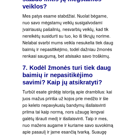
veiklos?
Mes patys esame stabdžiai. Nuolat bėgame,
nuo savo mėgstamų veiklų susigalvodami
įvairiausių pašalinių, nesvarbių veiklų, kad tik
nereikėtų susidurti su tuo, ko iš tikrųjų norime.
Nelabai svarbi mums veikla nesukelia tiek daug
baimių ir nepasitikėjimo, todėl dažniau žmonės
renkasi saugumą, bet atsisako savo troškimų.
7. Kodėl žmonės turi tiek daug
baimių ir nepasitikėjimo
savimi? Kaip jų atsikratyti?
Turbūt esate girdėję istoriją apie dramblius: kai
juos mažus pririša už kojos prie medžio ir šie
po keleto nepavykusių bandymų išsilaisvinti
priima tai kaip normą, nors užaugę lengvai
galėtų išrauti medį ir išsilaisvinti. Taip ir mes,
nuo mažens augame ir kuriame savo suvokimą
apie pasaulį ir jame esančią tvarką. Suaugę