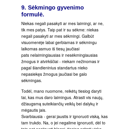
9. Sėkmingo gyvenimo
formulė.
Niekas negali pasakyti ar mes laimingi, ar ne,
tik mes patys. Taip pat ir su sėkme: niekas
negali pasakyti ar mes sėkmingi. Galbūt
visuomenėje labai gerbiamas ir sėkmingu
laikomas asmuo iš tiesų jaučiasi
pats nelaimingiausias ir nesėkmingiausias
žmogus ir atvirkščiai - niekam nežinomas ir
pagal šiandieninius standartus nieko
nepasiekęs žmogus jaučiasi be galo
sėkmingas.
Todėl, mano nuomone, reikėtų tiesiog daryti
tai, kas mus daro laimingus. Atrasti vis naujų,
džiaugsmą suteikiančių veiklų bei dalykų ir
mėgautis jais.
Svarbiausia - gerai jaustis ir ignoruoti viską, kas
tam trukdo. Na, o jei negalime ignoruoti, dėl to