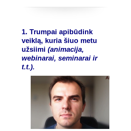
1. Trumpai apibūdink
veiklą, kuria šiuo metu
užsiimi
(animacija,
webinarai, seminarai ir
t.t.).