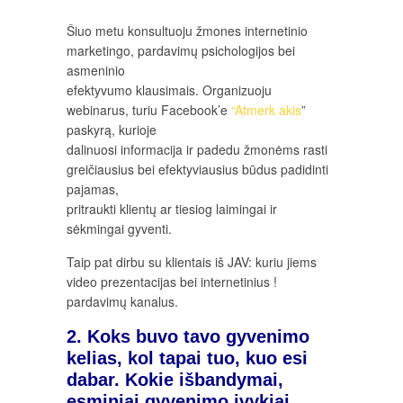
Šiuo metu konsultuoju žmones internetinio
marketingo, pardavimų psichologijos bei
asmeninio
efektyvumo klausimais. Organizuoju
webinarus, turiu Facebook’e
“Atmerk akis
”
paskyrą, kurioje
dalinuosi informacija ir padedu žmonėms rasti
greičiausius bei efektyviausius būdus padidinti
pajamas,
pritraukti klientų ar tiesiog laimingai ir
sėkmingai gyventi.
Taip pat dirbu su klientais iš JAV: kuriu jiems
video prezentacijas bei internetinius !
pardavimų kanalus.
2. Koks buvo tavo gyvenimo
kelias, kol tapai tuo, kuo esi
dabar. Kokie išbandymai,
esminiai gyvenimo
įvykiai