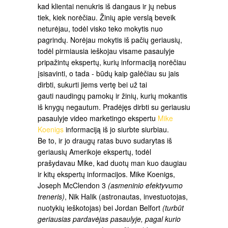
kad klientai nenukris iš dangaus ir jų nebus
tiek, kiek norėčiau. Žinių apie verslą beveik
neturėjau, todėl visko teko mokytis nuo
pagrindų. Norėjau mokytis iš pačių geriausių,
todėl pirmiausia ieškojau visame pasaulyje
pripažintų ekspertų, kurių informaciją norėčiau
įsisavinti, o tada - būdų kaip galėčiau su jais
dirbti, sukurti jiems vertę bei už tai
gauti naudingų pamokų ir žinių, kurių mokantis
iš knygų negautum. Pradėjęs dirbti su geriausiu
pasaulyje video marketingo ekspertu
Mike
Koenigs
informaciją iš jo siurbte siurbiau.
Be to, ir jo draugų ratas buvo sudarytas iš
geriausių Amerikoje ekspertų, todėl
prašydavau Mike, kad duotų man kuo daugiau
ir kitų ekspertų informacijos. Mike Koenigs,
Joseph McClendon 3
(asmeninio efektyvumo
treneris)
, Nik Halik (astronautas, investuotojas,
nuotykių ieškotojas) bei Jordan Belfort
(turbūt
geriausias pardavėjas pasaulyje, pagal kurio