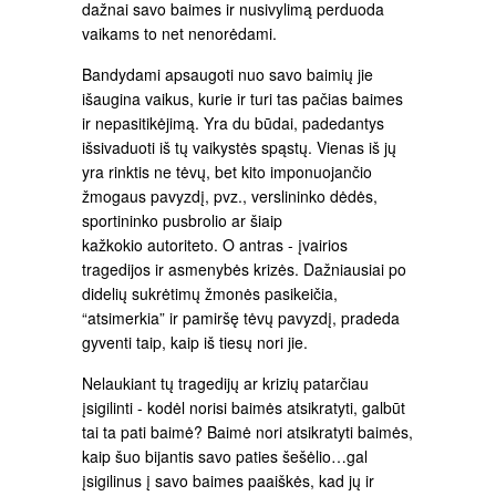
dažnai savo baimes ir nusivylimą perduoda
vaikams to net nenorėdami.
Bandydami apsaugoti nuo savo baimių jie
išaugina vaikus, kurie ir turi tas pačias baimes
ir nepasitikėjimą. Yra du būdai, padedantys
išsivaduoti iš tų vaikystės spąstų. Vienas iš jų
yra rinktis ne tėvų, bet kito imponuojančio
žmogaus pavyzdį, pvz., verslininko dėdės,
sportininko pusbrolio ar šiaip
kažkokio autoriteto. O antras - įvairios
tragedijos ir asmenybės krizės. Dažniausiai po
didelių sukrėtimų žmonės pasikeičia,
“atsimerkia” ir pamiršę tėvų pavyzdį, pradeda
gyventi taip, kaip iš tiesų nori jie.
Nelaukiant tų tragedijų ar krizių patarčiau
įsigilinti - kodėl norisi baimės atsikratyti, galbūt
tai ta pati baimė? Baimė nori atsikratyti baimės,
kaip šuo bijantis savo paties šešėlio…gal
įsigilinus į savo baimes paaiškės, kad jų ir