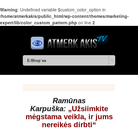
Warning
: Undefined variable $custom_color_option in
/home/atmerkakis/public_html/wp-content/themes/marketing-
expert/lib/color_custom_pattern.php
on line
2
E-Shop’as
Ramūnas
Karpuška:
„Užsiimkite
mėgstama veikla, ir jums
nereikės dirbti“