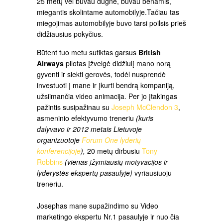
25 metų vėl buvau dugne, buvau benamis,
miegantis skolintame automobilyje.Tačiau tas
miegojimas automobilyje buvo tarsi poilsis prieš
didžiausius pokyčius.
Būtent tuo metu sutiktas garsus
British
Airways
pilotas įžvelgė didžiulį mano norą
gyventi ir siekti gerovės, todėl nusprendė
investuoti į mane ir įkurti bendrą kompaniją,
užsiimančia video animacija. Per jo įtakingas
pažintis susipažinau su
Joseph McClendon 3
,
asmeninio efektyvumo treneriu
(kuris
dalyvavo ir 2012 metais Lietuvoje
organizuotoje
Forum One lyderių
konferencijoje
),
20 metų dirbusiu
Tony
Robbins
(vienas įžymiausių motyvacijos ir
lyderystės ekspertų pasaulyje)
vyriausiuoju
treneriu.
Josephas mane supažindimo su Video
marketingo ekspertu Nr.1 pasaulyje ir nuo čia