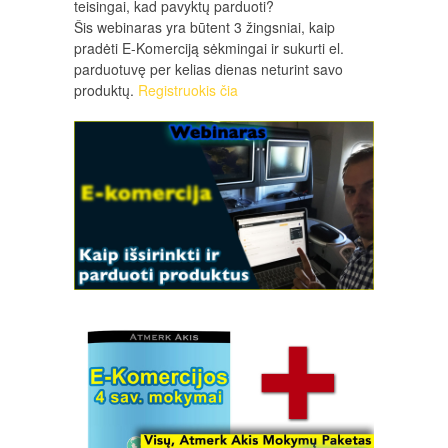
teisingai, kad pavyktų parduoti?
Šis webinaras yra būtent 3 žingsniai, kaip
pradėti E-Komerciją sėkmingai ir sukurti el.
parduotuvę per kelias dienas neturint savo
produktų.
Registruokis čia