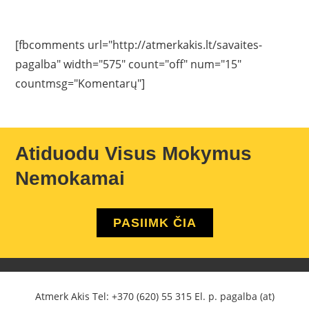
[fbcomments url="http://atmerkakis.lt/savaites-
pagalba" width="575" count="off" num="15"
countmsg="Komentarų"]
Atiduodu Visus Mokymus
Nemokamai
PASIIMK ČIA
Atmerk Akis Tel:
+370 (620) 55 315
El. p. pagalba (at)