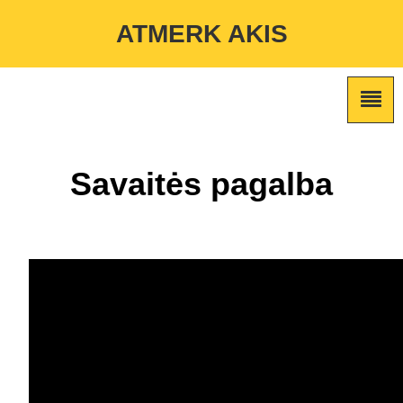
Warning
: Undefined variable $custom_color_option in
ATMERK AKIS
/home/atmerkakis/public_html/wp-content/themes/marketing-
expert/lib/color_custom_pattern.php
on line
2
Savaitės pagalba