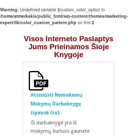
Warning
: Undefined variable $custom_color_option in
/home/atmerkakis/public_html/wp-content/themes/marketing-
expert/lib/color_custom_pattern.php
on line
2
Visos Interneto Paslaptys
Jums Prieinamos Šioje
Knygoje
Atsisiųsti Nemokamų
Mokymų Darbaknygę
(spausk čia)
Ši darbaknygė yra iš
mokymų, kuriuos gaunate