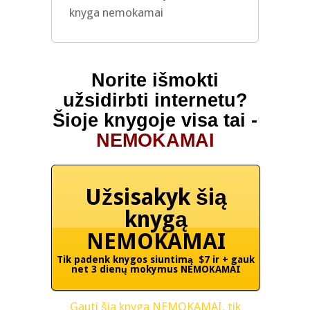
knyga nemokamai
Norite išmokti
užsidirbti internetu?
Šioje knygoje visa tai -
NEMOKAMAI
Užsisakyk šią
knygą
NEMOKAMAI
Tik padenk knygos siuntimą $7 ir + gauk
net 3 dienų mokymus NEMOKAMAI
Gauti šią knygą NEMOKAMAI, tik