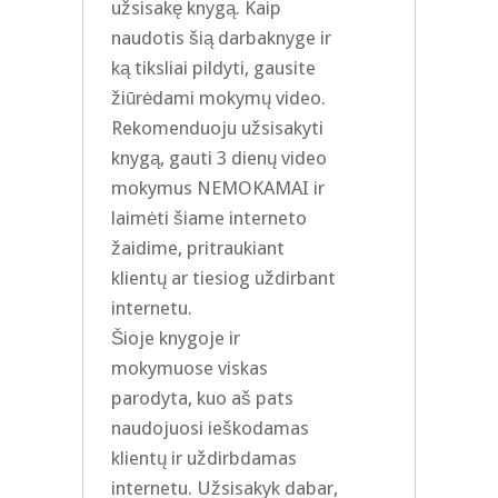
užsisakę knygą. Kaip
naudotis šią darbaknyge ir
ką tiksliai pildyti, gausite
žiūrėdami mokymų video.
Rekomenduoju užsisakyti
knygą, gauti 3 dienų video
mokymus NEMOKAMAI ir
laimėti šiame interneto
žaidime, pritraukiant
klientų ar tiesiog uždirbant
internetu.
Šioje knygoje ir
mokymuose viskas
parodyta, kuo aš pats
naudojuosi ieškodamas
klientų ir uždirbdamas
internetu. Užsisakyk dabar,