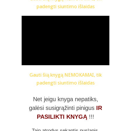
padengti siuntimo išlaidas
Gauti šią knygą NEMOKAMAI, tik
padengti siuntimo išlaidas
Net jeigu knyga nepatiks,
galėsi susigrąžinti pinigus
IR
PASILIKTI KNYGĄ
!!!
Taip atrodys sekantis puslapis,