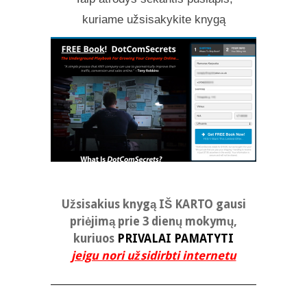
kuriame užsisakykite knygą
Užsisakius knygą IŠ KARTO gausi
priėjimą prie 3 dienų mokymų,
kuriuos
PRIVALAI PAMATYTI
jeigu nori užsidirbti internetu