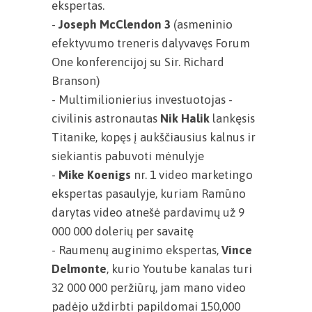
ekspertas.
-
Joseph McClendon 3
(asmeninio
efektyvumo treneris dalyvavęs Forum
One konferencijoj su Sir. Richard
Branson)
- Multimilionierius investuotojas -
civilinis astronautas
Nik Halik
lankęsis
Titanike, kopęs į aukščiausius kalnus ir
siekiantis pabuvoti mėnulyje
-
Mike Koenigs
nr. 1 video marketingo
ekspertas pasaulyje, kuriam Ramūno
darytas video atnešė pardavimų už 9
000 000 dolerių per savaitę
- Raumenų auginimo ekspertas,
Vince
Delmonte
, kurio Youtube kanalas turi
32 000 000 peržiūrų, jam mano video
padėjo uždirbti papildomai 150,000