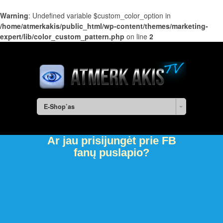
Warning
: Undefined variable $custom_color_option in
/home/atmerkakis/public_html/wp-content/themes/marketing-
expert/lib/color_custom_pattern.php
on line
2
E-Shop’as
Ar jau prisijungėt prie FB
fanų puslapio?