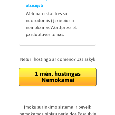
atsisiųsti
Webinaro skaidrės su
nuorodomis į įskiepius ir
nemokamas Wordpress el.
parduotuvės temas.
Neturi hostingo ar domeno? Užsisakyk
1 mėn. hostingas
Nemokamai
Įmokų surinkimo sistema ir beveik
nemokamos pinigų perlaidos Pasaulyje