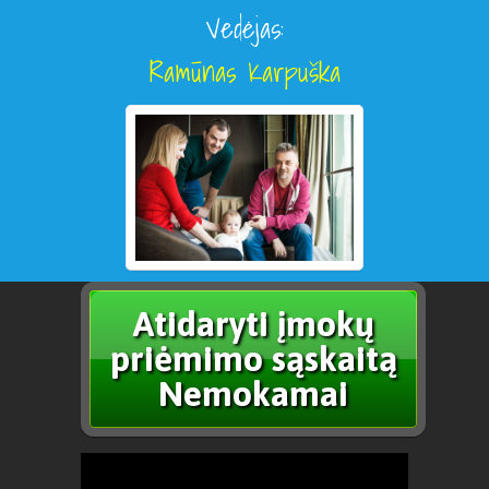
Vedėjas:
Ramūnas Karpuška
Atidaryti įmokų
priėmimo sąskaitą
Nemokamai