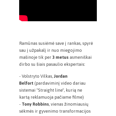
Ramūnas susiėmė save į rankas, spyrė
sau į užpakalį ir nuo miegojimo
mašinoje tik per
3 metus
asmeniškai
dirbo su šiais pasaulio ekspertais:
- Volstryto Vilkas,
Jordan
Belfort
(pardaviminį video dariau
sistemai "Straight line", kurią ne
kartą reklamuoja pačiame filme)
-
Tony Robbins
, vienas žinomiausių
sėkmės ir gyvenimo transformacijos