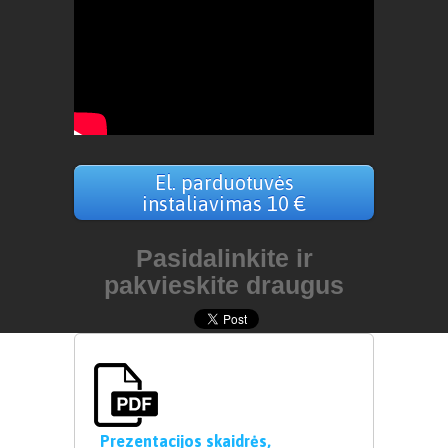
El. parduotuvės
instaliavimas 10 €
Pasidalinkite ir
pakvieskite draugus
Prezentacijos skaidrės,