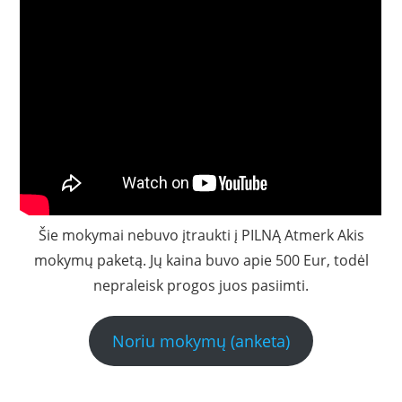
Šie mokymai nebuvo įtraukti į PILNĄ Atmerk Akis
mokymų paketą. Jų kaina buvo apie 500 Eur, todėl
nepraleisk progos juos pasiimti.
Noriu mokymų (anketa)