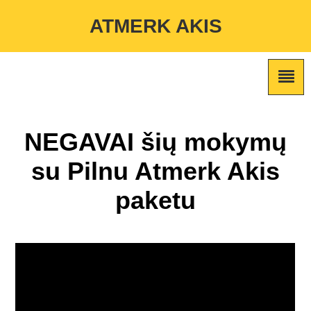
Warning
: Undefined variable $custom_color_option in
ATMERK AKIS
/home/atmerkakis/public_html/wp-content/themes/marketing-
expert/lib/color_custom_pattern.php
on line
2
NEGAVAI šių mokymų
su Pilnu Atmerk Akis
paketu