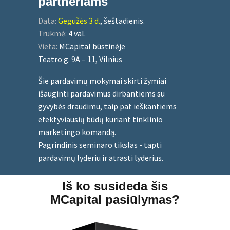
partneriams
Data:
Gegužės 3 d.
, šeštadienis.
Trukmė:
4 val.
Vieta:
MCapital būstinėje
Teatro g. 9A – 11, Vilnius
Šie pardavimų mokymai skirti žymiai
išauginti pardavimus dirbantiems su
gyvybės draudimu, taip pat ieškantiems
efektyviausių būdų kuriant tinklinio
marketingo komandą.
Pagrindinis seminaro tikslas - tapti
pardavimų lyderiu ir atrasti lyderius.
Iš ko susideda šis
MCapital pasiūlymas?