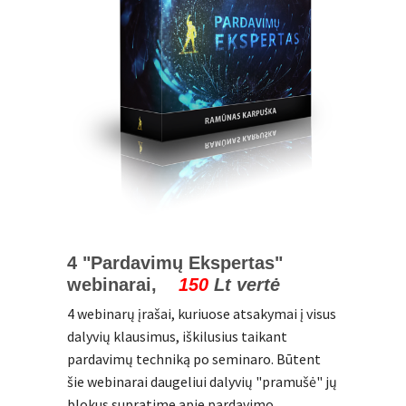
4 "Pardavimų Ekspertas"
webinarai,
150
Lt vertė
4 webinarų įrašai, kuriuose atsakymai į visus
dalyvių klausimus, iškilusius taikant
pardavimų techniką po seminaro. Būtent
šie webinarai daugeliui dalyvių "pramušė" jų
blokus supratime apie pardavimo