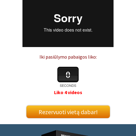
Iki pasiūlymo pabaigos liko:
0
SECONDS
Liko 4 videos
Rezervuoti vietą dabar!