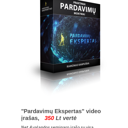
"Pardavimų Ekspertas" video
įrašas,
350
Lt vertė
Net 4 valandos seminaro įrašo su visa