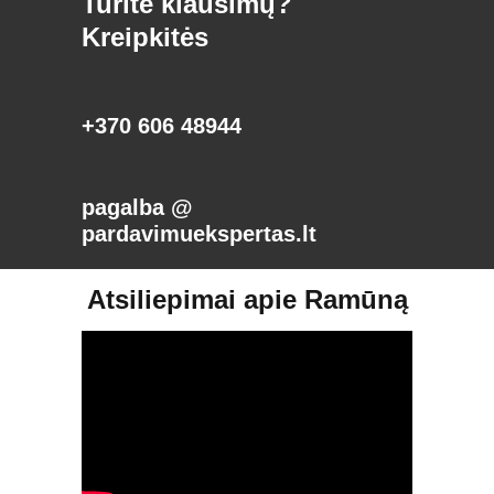
Turite klausimų?
Kreipkitės
+370 606 48944
pagalba @
pardavimuekspertas.lt
Atsiliepimai apie Ramūną