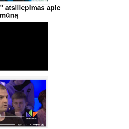
" atsiliepimas apie
amūną