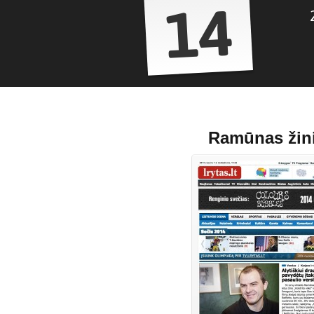
14
Ramūnas žini