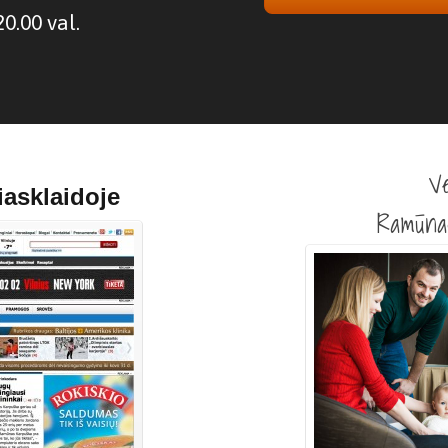
20.00 val.
Ve
asklaidoje
Ramūna