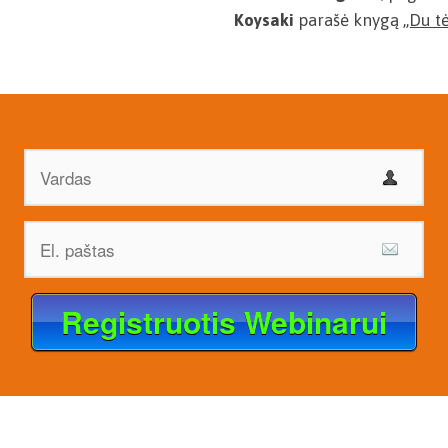
Koysaki
parašė knygą
„Du tė
Registruotis Webinarui