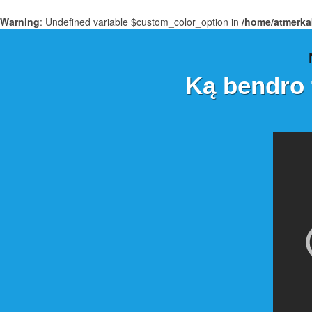
Warning
: Undefined variable $custom_color_option in
/home/atmerka
Ką bendro 