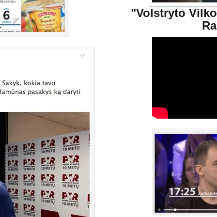
"Volstryto Vilko
R