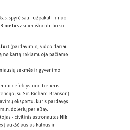
s, spyrė sau į užpakalį ir nuo
r
3 metus
asmeniškai dirbo su
fort
(pardaviminį video dariau
rią ne kartą reklamuoja pačiame
omiausių sėkmės ir gyvenimo
ninio efektyvumo treneris
ncijoj su Sir. Richard Branson)
davimų ekspertu, kuris pardavęs
mln. dolerių per eBay.
ojas - civilinis astronautas
Nik
s į aukščiausius kalnus ir