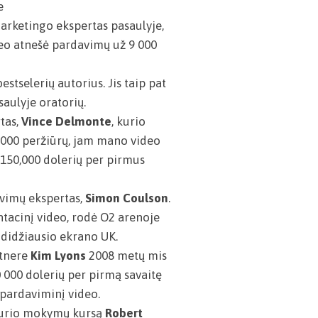
e
marketingo ekspertas pasaulyje,
o atnešė pardavimų už 9 000
estselerių autorius. Jis taip pat
aulyje oratorių.
tas,
Vince Delmonte
, kurio
 000 peržiūrų, jam mano video
150,000 dolerių per pirmus
avimų ekspertas,
Simon Coulson
.
acinį video, rodė O2 arenoje
 didžiausio ekrano UK.
rtnere
Kim Lyons
2008 metų mis
 000 dolerių per pirmą savaitę
pardaviminį video.
kurio mokymų kursą
Robert