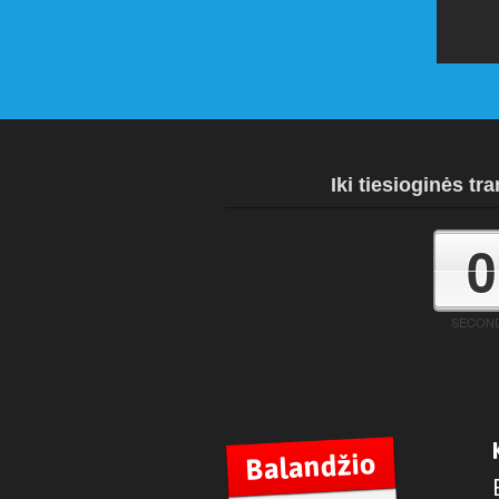
Iki tiesioginės tra
0
SECON
Balandžio