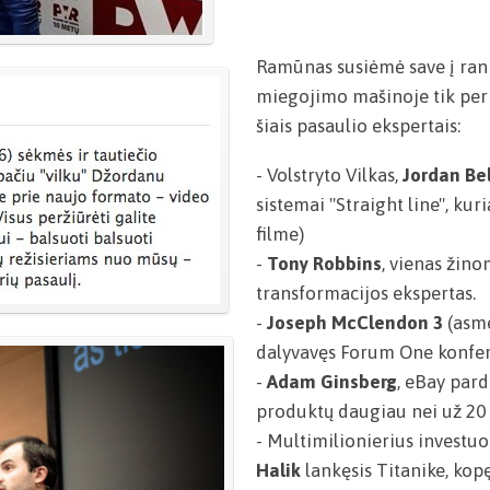
Ramūnas susiėmė save į ranka
miegojimo mašinoje tik pe
šiais pasaulio ekspertais:
- Volstryto Vilkas,
Jordan Bel
sistemai "Straight line", ku
filme)
-
Tony Robbins
, vienas žin
transformacijos ekspertas.
-
Joseph McClendon 3
(asme
dalyvavęs Forum One konfere
-
Adam Ginsberg
, eBay par
produktų daugiau nei už 20 
- Multimilionierius investuot
Halik
lankęsis Titanike, kopę