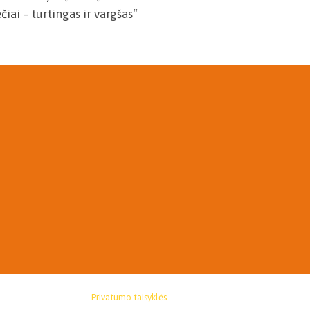
čiai – turtingas ir vargšas“
Privatumo taisyklės