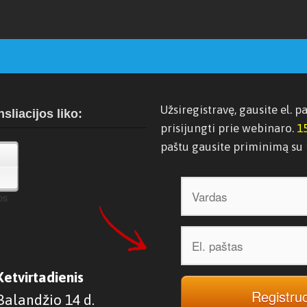
Užsiregistravę, gausite el. 
nsliacijos liko:
prisijungti prie webinaro.
1
paštu gausite priminimą su 
DS
Ketvirtadienis
Registruo
Balandžio 14 d.