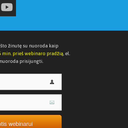
pašto žinutę su nuoroda kaip
5 min. prieš webinaro pradžią
, el.
nuoroda prisijungti.
tis webinarui