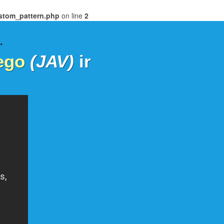
ustom_pattern.php
on line
2
.
ego
(JAV)
ir