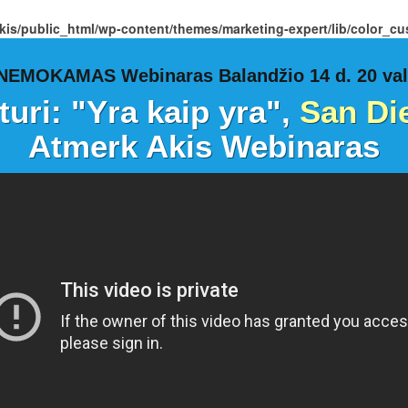
kis/public_html/wp-content/themes/marketing-expert/lib/color_c
NEMOKAMAS Webinaras Balandžio 14 d. 20 val
turi:
"Yra kaip yra",
San Di
Atmerk Akis Webinaras