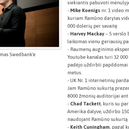
siekiantis pabuvoti mėnulyj
-
Mike Koenigs
nr. 1 video 
kuriam Ramūno darytas vide
000 dolerių per savaitę
-
Harvey Mackay
– 5 verslo b
laikomas vienu geriausių pas
- Raumenų auginimo eksper
tymas Swedbank'e
Youtube kanalas turi 32 000
padėjo uždirbti papildomai 
metus.
- UK Nr. 1 internetinių pard
Jam Ramūno sukurtą prezent
8000 žmonių auditorijai ant
-
Chad Tackett
, kuris su pa
Amerika dalyve, uždirbo 150
naudojant Ramūno sukurtą 
-
Keith Cuningham
, pagal 