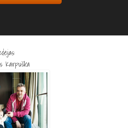
dėjas:
s Karpuška