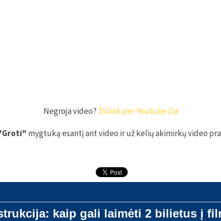
Negroja video?
Žiūrėk per Youtube čia
"Groti"
mygtuką esantį ant video ir už kelių akimirkų video pra
strukcija:
kaip gali laimėti 2 bilietus į fi