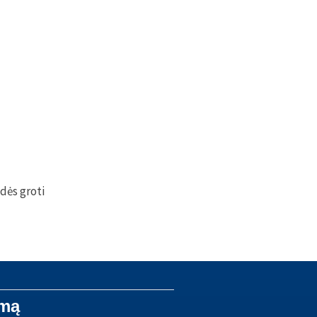
dės groti
lmą