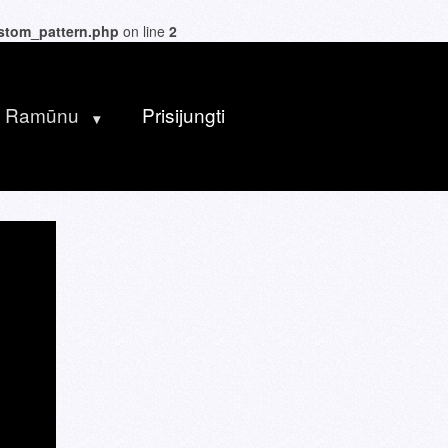
ustom_pattern.php
on line
2
u Ramūnu
Prisijungti