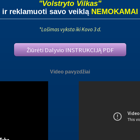
"Volstryto Vilkas"
ir reklamuoti savo veiklą
NEMOKAMAI
*Lošimas vyksta iki Kovo 3 d.
Žiūrėti Dalyvio INSTRUKCIJĄ PDF
Video pavyzdžiai