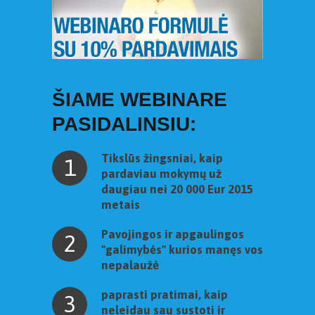
ŠIAME WEBINARE
PASIDALINSIU:
Tikslūs žingsniai, kaip
1
pardaviau mokymų už
daugiau nei 20 000 Eur 2015
metais
Pavojingos ir apgaulingos
2
"galimybės" kurios manęs vos
nepalaužė
paprasti pratimai, kaip
3
neleidau sau sustoti ir