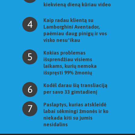
kiekvieną dieną kūriau video
Kaip radau klientą su
4
Lamborghini Aventador,
paėmiau daug pinigų ir vos
visko nesu*ikau
Kokias problemas
5
išsprendžiau visiems
laikams, kurių nemoka
išspręsti 99% žmonių
Kodėl darau šią transliaciją
6
per savo 33 gimtadienį
Paslaptys, kurias atskleidė
7
labai sėkmingi žmonės ir ko
niekada kiti su jumis
nesidalins