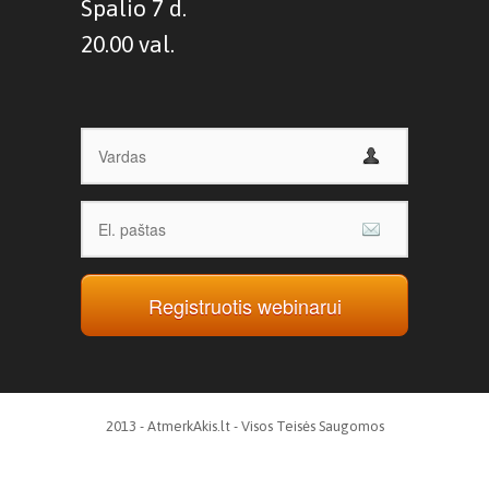
Spalio 7 d.
20.00 val.
Registruotis webinarui
2013 - AtmerkAkis.lt - Visos Teisės Saugomos