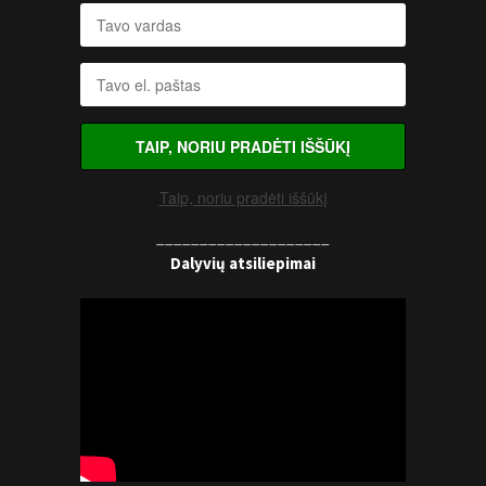
TAIP, NORIU PRADĖTI IŠŠŪKĮ
Taip, noriu pradėti iššūkį
____________________
Dalyvių atsiliepimai